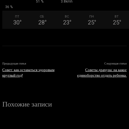
51 %
3.8kmh
36 %
ПТ
СБ
ВС
ПН
ВТ
30
°
28
°
23
°
25
°
25
°
Предыдущая статья
Следующая статья
Совет: как оставаться здоровым
Советы драчуна: на какое
круглый год!
единоборство отдать ребенка.
Похожие записи