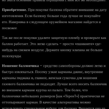
но знать основные правила обращения с ним все же необходимо.
Приобретение.
При покупке баллона обратите внимание на дату
изготовления. Если баллону больше года лучше не покупайте
его. Наверняка в следующем оружейном магазине найдется и
посвежее.
Так же после покупки удалите защитную пломбу и проверьте как
баллон работает. Это легко сделать – просто «пшикните» где-
нибудь на свежем воздухе. Держите кнопку клапана не больше
полсекунды.
Ношение баллончика
– средство самообороны должно легко и
быстро извлекаться. Посему узкие карманы джинс, внутренние
карманы пиджака и, главное, женская сумочка для ношения
газового баллончика не подходят. Лучше всего носить баллончик
во внешнем кармане куртка ил пальто. Тем более, что
баллончики небольших размеров (как «Терен1») практически не
оттопыривают карман. В качестве альтернативы можно
использовать специальную кобуру для баллона. Вешается она на