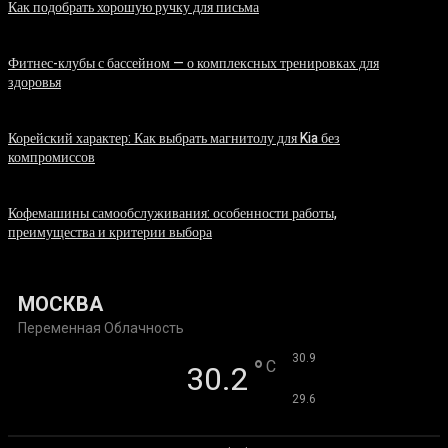
Как подобрать хорошую ручку для письма
06.08.2026
Фитнес-клубы с бассейном — о комплексных тренировках для
здоровья
06.08.2026
Корейский характер: Как выбрать магнитолу для Kia без
компромиссов
03.08.2026
Кофемашины самообслуживания: особенности работы,
преимущества и критерии выбора
31.07.2026
МОСКВА
Переменная Облачность
°
30.9
°
C
30.2
°
29.6