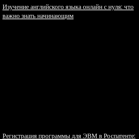
Изучение английского языка онлайн с нуля: что
важно знать начинающим
30.06.2026
Онлайн-обучение иностранным языкам за последние годы стало привычной
частью образовательной среды. Если раньше дистанционный формат
воспринимался скорее как дополнение к очным занятиям, то сегодня...
Регистрация программы для ЭВМ в Роспатенте: