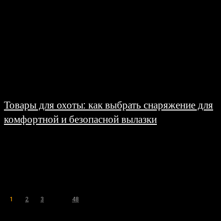
Товары для охоты: как выбрать снаряжение для
комфортной и безопасной вылазки
17.03.2026
Охота для многих людей — это не просто хобби, а целая философия,
связанная с природой, вниманием к деталям и уважением к традициям. При
этом...
1
2
3
...
48
Страница 1 из 48