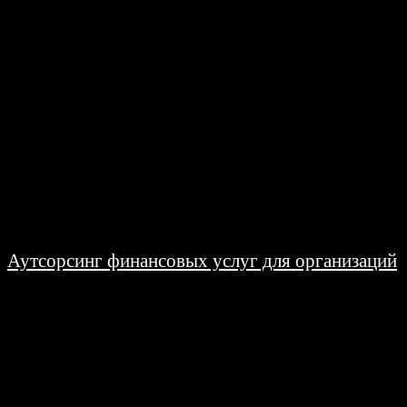
происходящие события или получить символическую подсказку в...
Аутсорсинг финансовых услуг для организаций
09.04.2026
Аутсорсинг финансовых услуг представляет собой современный подход к
управлению финансовыми процессами, когда часть бухгалтерских,
аналитических и планировочных задач передается специализированным
компаниям. Аутсорсинг финансовых услуг...