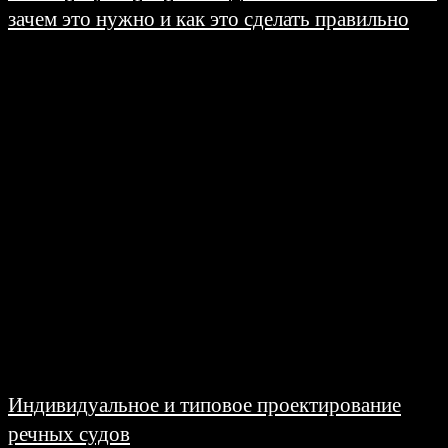
зачем это нужно и как это сделать правильно
26.06.2026
Регистрация программы для ЭВМ в Роспатенте: зачем это нужно и как это
сделать правильно Вы написали приложение, разработали сервис или
создали уникальный программный инструмент. Код...
Индивидуальное и типовое проектирование
речных судов