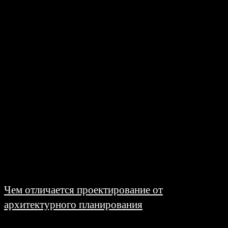
26.06.2026
Перед строительством речного судна заказчику необходимо решить один
из ключевых вопросов — каким образом будет разработан проект будущего
объекта. От выбранного подхода зависит не...
Чем отличается проектирование от
архитектурного планирования
26.06.2026