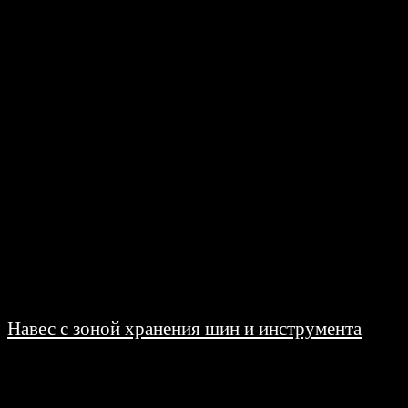
При подготовке к строительству многие заказчики сталкиваются с большим
количеством профессиональных терминов. Одними из самых
распространенных являются «архитектурное планирование» и
«проектирование». Нередко эти понятия...
Навес с зоной хранения шин и инструмента
26.06.2026
Для большинства владельцев автомобилей вопрос хранения шин,
инструмента и различных автомобильных принадлежностей остается