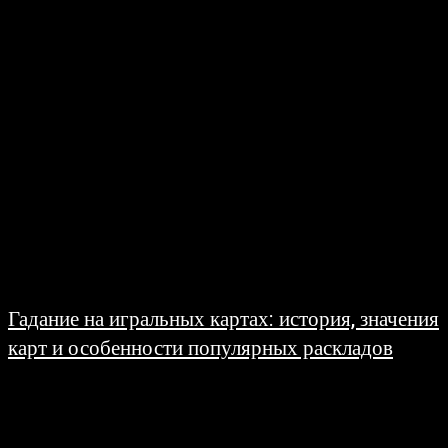
актуальным круглый год. Сезонная смена колес, обслуживание автомобиля и
уход за...
Гадание на игральных картах: история, значения
карт и особенности популярных раскладов
06.06.2026
Интерес к предсказательным практикам сохраняется уже многие столетия.
Людей всегда привлекала возможность заглянуть в будущее, лучше понять