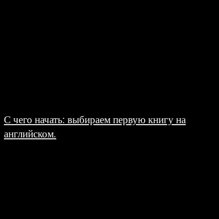
С чего начать: выбираем первую книгу на
английском.
31.03.2026
Вопрос выбора первой книги для чтения на иностранном языке — один из
самых важных и одновременно самых сложных для тех, кто только
решается сделать...