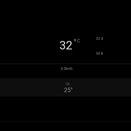
°
32.4
°
C
32
°
30.8
4.2kmh
СБ
25
°