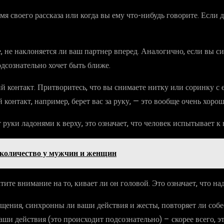
мя своего рассказа или когда вы ему что-нибудь говорите. Если д
, не наклоняется ли ваш партнер вперед. Аналогично, если вы си
одсознательно хочет быть ближе.
й контакт. Притворитесь, что вы снимаете нитку или соринку с е
контакт, например, берет вас за руку, — это вообще очень хорош
 руки ладонями к верху, это означает, что человек испытывает 
: количество у мужчин и женщин
атите внимание на то, кивает ли он головой. Это означает, что 
общения, синхронны ли ваши действия и жесты, повторяет ли соб
ваши действия (это происходит подсознательно) – скорее всего, 