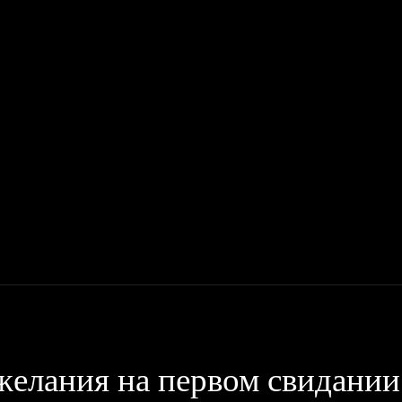
Мото
Деньги, Бизнес, Работа
Дом, Семья
Красота, Здор
 желания на первом свидании