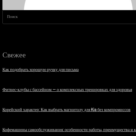
Поиск
Свежее
Как подобрать хорошую ручку для письма
06.08.2026
Фитнес-клубы с бассейном — о комплексных тренировках для здоровья
06.08.2026
Корейский характер: Как выбрать магнитолу для Kia без компромиссов
03.08.2026
Кофемашины самообслуживания: особенности работы, преимущества и 