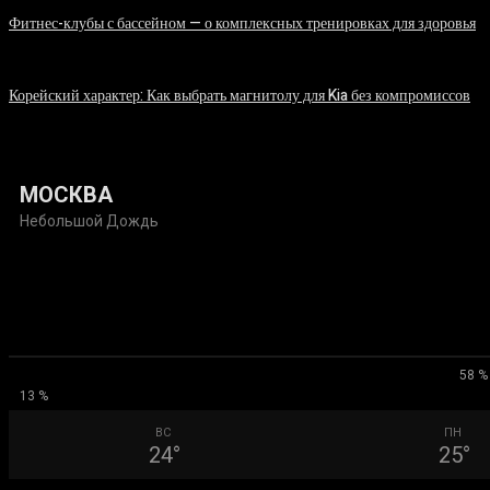
Фитнес-клубы с бассейном — о комплексных тренировках для здоровья
06.08.2026
Корейский характер: Как выбрать магнитолу для Kia без компромиссов
03.08.2026
МОСКВА
Небольшой Дождь
58 %
13 %
ВС
ПН
24
°
25
°