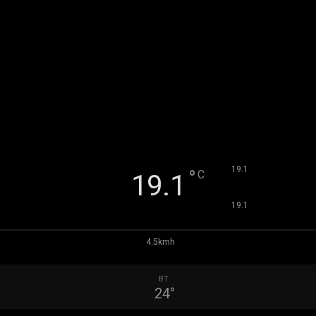
°
19.1
°
C
19.1
°
19.1
4.5kmh
ВТ
24
°