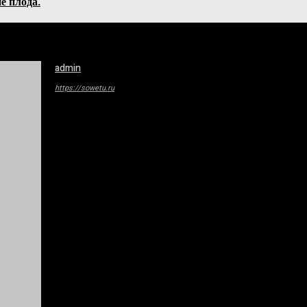
е плода.
admin
https://sowetu.ru