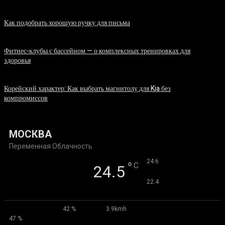
07.08.2026
Как подобрать хорошую ручку для письма
06.08.2026
Фитнес-клубы с бассейном — о комплексных тренировках для
здоровья
06.08.2026
Корейский характер: Как выбрать магнитолу для Kia без
компромиссов
03.08.2026
МОСКВА
Переменная Облачность
°
24.6
°
C
24.5
°
22.4
42 %
3.9kmh
47 %