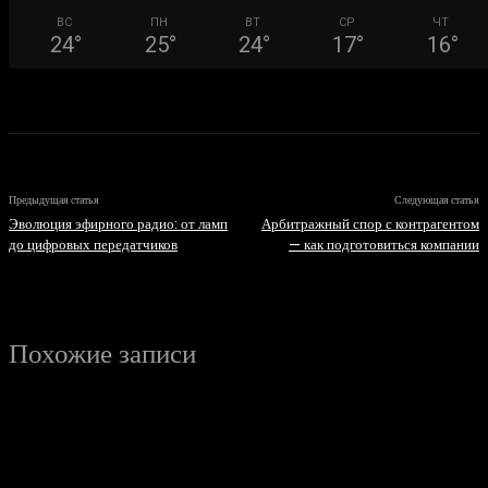
ВС
ПН
ВТ
СР
ЧТ
24
°
25
°
24
°
17
°
16
°
Предыдущая статья
Следующая статья
Эволюция эфирного радио: от ламп
Арбитражный спор с контрагентом
до цифровых передатчиков
— как подготовиться компании
Похожие записи