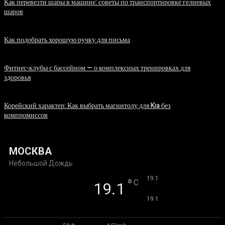
Как перевезти шары в машине: советы по транспортировке гелиевых
шаров
07.08.2026
Как подобрать хорошую ручку для письма
06.08.2026
Фитнес-клубы с бассейном — о комплексных тренировках для
здоровья
06.08.2026
Корейский характер: Как выбрать магнитолу для Kia без
компромиссов
03.08.2026
МОСКВА
Небольшой Дождь
°
19.1
°
C
19.1
°
19.1