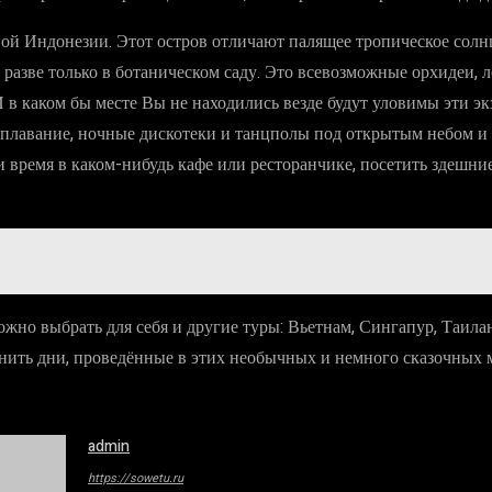
ой Индонезии. Этот остров отличают палящее тропическое солн
разве только в ботаническом саду. Это всевозможные орхидеи, л
И в каком бы месте Вы не находились везде будут уловимы эти э
е плавание, ночные дискотеки и танцполы под открытым небом и
время в каком-нибудь кафе или ресторанчике, посетить здешние
ожно выбрать для себя и другие туры: Вьетнам, Сингапур, Таила
нить дни, проведённые в этих необычных и немного сказочных м
admin
https://sowetu.ru