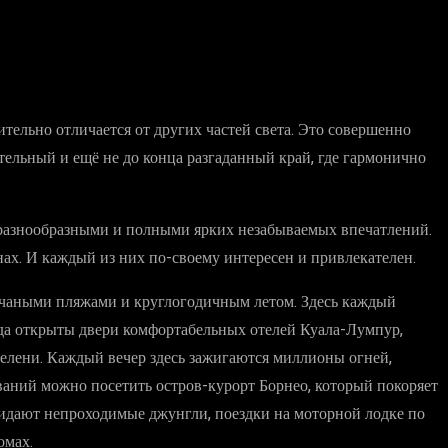
ительно отличается от других частей света. Это совершенно
тельный и ещё не до конца разгаданный край, где гармонично
ут разнообразными и полными ярких незабываемых впечатлений.
ах. И каждый из них по-своему интересен и привлекателен.
есчаными пляжами и круглогодичным летом. Здесь каждый
егда открыты двери комфортабельных отелей Куала-Лумпур,
елени. Каждый вечер здесь зажигаются миллионы огней,
ний можно посетить остров-курорт Борнео, который покоряет
идают непроходимые джунгли, поездки на моторной лодке по
омах.