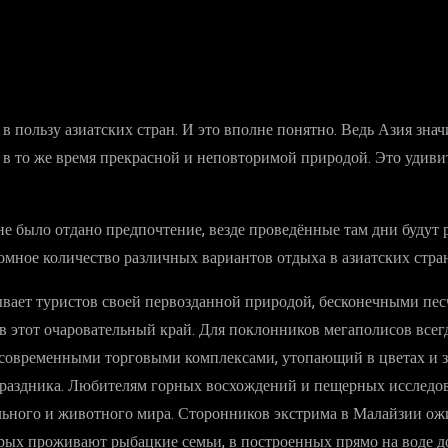
 пользу азиатских стран. И это вполне понятно. Ведь Азия знач
о в то же время прекрасной и неповторимой природой. Это удиви
х не было отдано предпочтение, везде проведённые там дни буд
мное количество различных вариантов отдыха в азиатских стран
вывает туристов своей первозданной природой, бесконечными п
х в этот очаровательный край. Для поклонников мегаполисов вс
современными торговыми комплексами, утопающий в цветах и з
аздника. Любителям горных восхождений и пещерных исследова
ельного и животного мира. Сторонников экстрима в Малайзии ож
рых проживают рыбацкие семьи, в построенных прямо на воде д