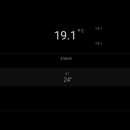
°
19.1
°
C
19.1
°
19.1
4.5kmh
ВТ
24
°