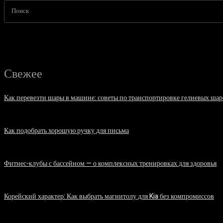
Поиск
Свежее
Как перевезти шары в машине: советы по транспортировке гелиевых шар
07.08.2026
Как подобрать хорошую ручку для письма
06.08.2026
Фитнес-клубы с бассейном — о комплексных тренировках для здоровья
06.08.2026
Корейский характер: Как выбрать магнитолу для Kia без компромиссов
03.08.2026