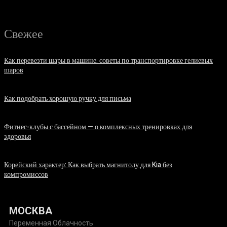
Свежее
Как перевезти шары в машине: советы по транспортировке гелиевых
шаров
07.08.2026
Как подобрать хорошую ручку для письма
06.08.2026
Фитнес-клубы с бассейном — о комплексных тренировках для
здоровья
06.08.2026
Корейский характер: Как выбрать магнитолу для Kia без
компромиссов
03.08.2026
МОСКВА
Переменная Облачность