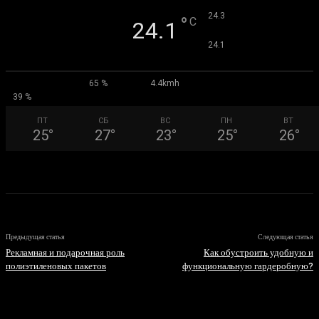
°
24.3
°
C
24.1
°
24.1
65 %
4.4kmh
39 %
ПТ
СБ
ВС
ПН
ВТ
25
°
27
°
23
°
25
°
26
°
Предыдущая статья
Следующая статья
Рекламная и подарочная роль
Как обустроить удобную и
полиэтиленовых пакетов
функциональную гардеробную?