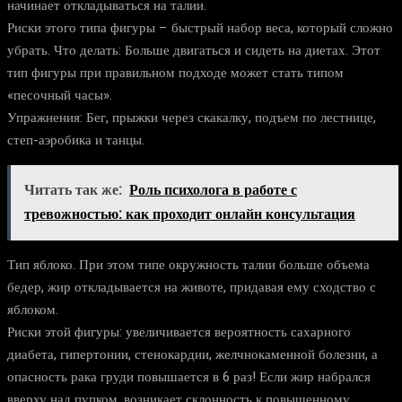
начинает откладываться на талии.
Риски этого типа фигуры – быстрый набор веса, который сложно
убрать. Что делать: Больше двигаться и сидеть на диетах. Этот
тип фигуры при правильном подходе может стать типом
«песочный часы».
Упражнения: Бег, прыжки через скакалку, подъем по лестнице,
степ-аэробика и танцы.
Читать так же:
Роль психолога в работе с
тревожностью: как проходит онлайн консультация
Тип яблоко. При этом типе окружность талии больше объема
бедер, жир откладывается на животе, придавая ему сходство с
яблоком.
Риски этой фигуры: увеличивается вероятность сахарного
диабета, гипертонии, стенокардии, желчнокаменной болезни, а
опасность рака груди повышается в 6 раз! Если жир набрался
вверху над пупком, возникает склонность к повышенному