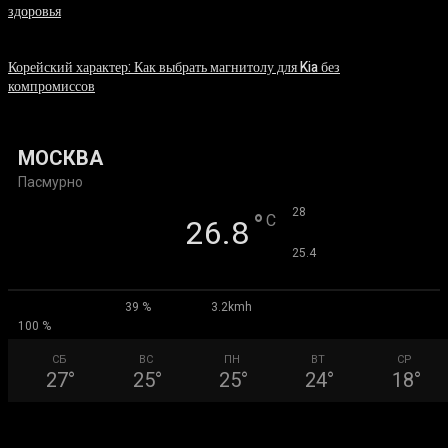
здоровья
06.08.2026
Корейский характер: Как выбрать магнитолу для Kia без
компромиссов
03.08.2026
МОСКВА
Пасмурно
°
28
°
C
26.8
°
25.4
39 %
3.2kmh
100 %
СБ
ВС
ПН
ВТ
СР
27
°
25
°
25
°
24
°
18
°