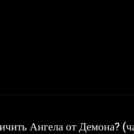
Мото
Деньги, Бизнес, Работа
Дом, Семья
Красота, Здор
ичить Ангела от Демона? (ч