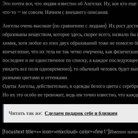
Это почти все, что людям известно об Ангелах. Ну, кое кто ещ
что-то — не совсем. Начнем с внешнего описания.
Ангелы очень высокие (по сравнению с людьми). Их рост дости
образованы веществом, которое здесь, скорее всего, назвали бы 
химик, хотя любое из этих двух образований тоже не помогло 
впечатление, что их тела не так четко очерчены, как физически
последнее и не единственное по списку, а каждое последующее 
увидеть все поля одновременно), то обычный человек будет выг
разными цветами и оттенками.
Одеты Ангелы, действительно, в одежды белого цвета с серебр
Но их это особо не тревожит, ведь им точно известно, что каж
Читать так же:
Сделаем подарок себе и близким
[focustext title=»» icon=»mixcloud» color=»fine1″]Именно начи