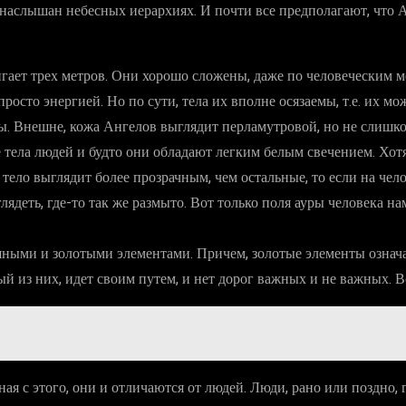
е наслышан небесных иерархиях. И почти все предполагают, что 
гает трех метров. Они хорошо сложены, даже по человеческим ме
просто энергией. Но по сути, тела их вполне осязаемы, т.е. их м
бы. Внешне, кожа Ангелов выглядит перламутровой, но не слишк
е тела людей и будто они обладают легким белым свечением. Хотя,
тело выглядит более прозрачным, чем остальные, то если на чел
лядеть, где-то так же размыто. Вот только поля ауры человека на
яными и золотыми элементами. Причем, золотые элементы означа
дый из них, идет своим путем, и нет дорог важных и не важных. 
ная с этого, они и отличаются от людей. Люди, рано или поздно, 