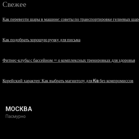
Свежее
Как перевезти шары в машине: советы по транспортировке гелиевых шар
07.08.2026
Как подобрать хорошую ручку для письма
06.08.2026
Фитнес-клубы с бассейном — о комплексных тренировках для здоровья
06.08.2026
Корейский характер: Как выбрать магнитолу для Kia без компромиссов
03.08.2026
МОСКВА
Пасмурно