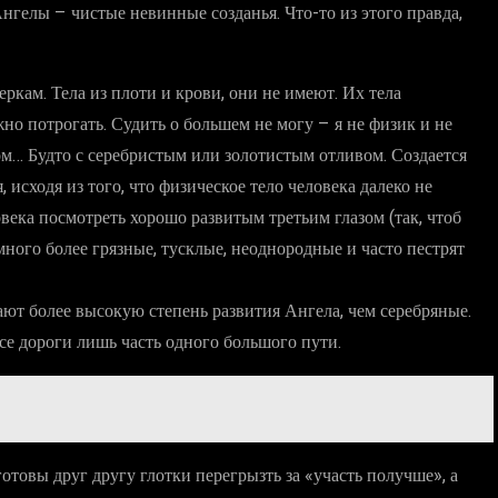
Ангелы – чистые невинные созданья. Что-то из этого правда,
ркам. Тела из плоти и крови, они не имеют. Их тела
ожно потрогать. Судить о большем не могу – я не физик и не
ом… Будто с серебристым или золотистым отливом. Создается
 исходя из того, что физическое тело человека далеко не
овека посмотреть хорошо развитым третьим глазом (так, чтоб
много более грязные, тусклые, неоднородные и часто пестрят
ют более высокую степень развития Ангела, чем серебряные.
Все дороги лишь часть одного большого пути.
готовы друг другу глотки перегрызть за «участь получше», а