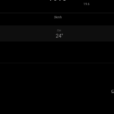
°
19.6
3kmh
ПН
24
°
С