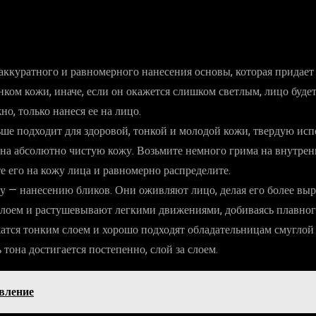
ккуратного и равномерного нанесения основы, которая придает 
ком кожи, иначе, если он окажется слишком светлым, лицо будет
о, только нанеся ее на лицо.
ьше подходит для здоровой, тонкой и молодой кожи, твердую ис
 ее на абсолютно чистую кожу. Возьмите немного грима на вну
 его на кожу лица и равномерно распределите.
 — нанесению бликов. Они оживляют лицо, делая его более выр
слоем и растушевывают легкими движениями, добиваясь плавного
жатся тонким слоем и хорошо подходят обладательницам смуглой
тона достигается постепенно, слой за слоем.
вление