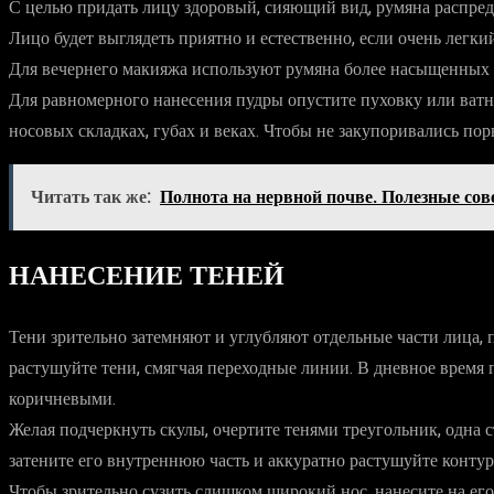
С целью придать лицу здоровый, сияющий вид, румяна распред
Лицо будет выглядеть приятно и естественно, если очень легки
Для вечернего макияжа используют румяна более насыщенных т
Для равномерного нанесения пудры опустите пуховку или ват
носовых складках, губах и веках. Чтобы не закупоривались поры
Читать так же:
Полнота на нервной почве. Полезные со
НАНЕСЕНИЕ ТЕНЕЙ
Тени зрительно затемняют и углубляют отдельные части лица, 
растушуйте тени, смягчая переходные линии. В дневное время
коричневыми.
Желая подчеркнуть скулы, очертите тенями треугольник, одна с
затените его внутреннюю часть и аккуратно растушуйте контур
Чтобы зрительно сузить слишком широкий нос, нанесите на его