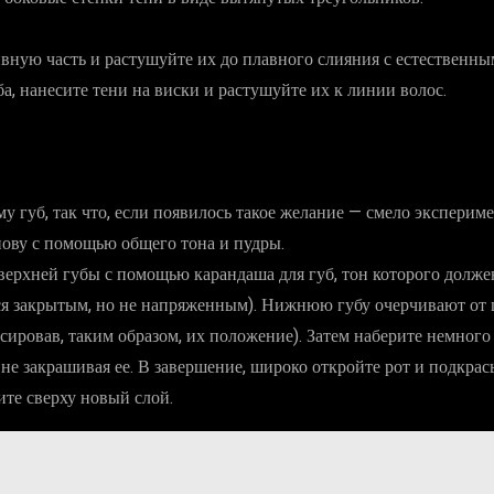
вную часть и растушуйте их до плавного слияния с естественны
 нанесите тени на виски и растушуйте их к линии волос.
 губ, так что, если появилось такое желание — смело эксперим
нову с помощью общего тона и пудры.
ерхней губы с помощью карандаша для губ, тон которого должен
ся закрытым, но не напряженным). Нижнюю губу очерчивают от ц
ировав, таким образом, их положение). Затем наберите немного
 не закрашивая ее. В завершение, широко откройте рот и подкра
ите сверху новый слой.