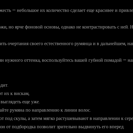
есть — небольшое их количество сделает еще красивее и привле
жи, но ярче фоновой основы, однако не контрастировать с ней. 
ть очертания своего естественного румянца и в дальнейшем, на
ян нужного оттенка, воспользуйтесь вашей губной помадой — на
дит.
т их к вискам,
 выглядеть еще уже.
айте румяна по направлению к линии волос.
т под скулы, а затем мягко растушевывают в направлении к сере
он от подбородка позволит зрительно выдвинуть его вперед.