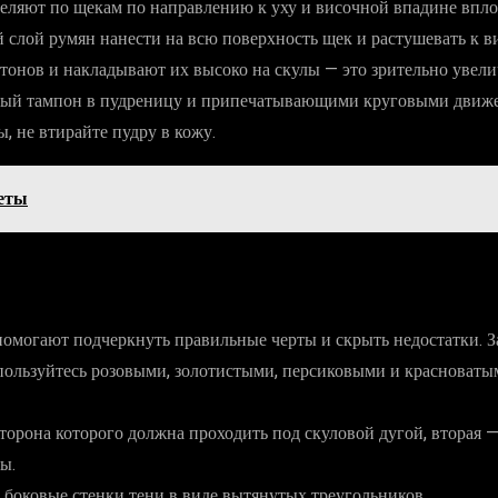
еляют по щекам по направлению к уху и височной впадине вплоть
й слой румян нанести на всю поверхность щек и растушевать к в
онов и накладывают их высоко на скулы — это зрительно увелич
ный тампон в пудреницу и припечатывающими круговыми движен
, не втирайте пудру в кожу.
веты
помогают подчеркнуть правильные черты и скрыть недостатки. З
 пользуйтесь розовыми, золотистыми, персиковыми и красноваты
торона которого должна проходить под скуловой дугой, вторая — 
ы.
 боковые стенки тени в виде вытянутых треугольников.