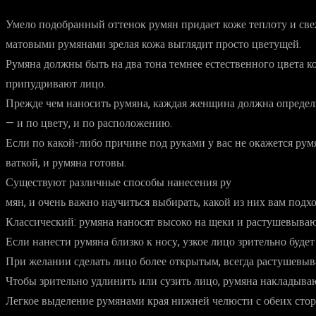
Умело подобранный оттенок румян придает коже теплоту и свеж
матовыми румянами зрелая кожа выглядит просто цветущей.
Румяна должны быть на два тона темнее естественного цвета ко
припудривают лицо.
Прежде чем наносить румяна, каждая женщина должна определи
— и по цвету, и по расположению.
Если по какой-либо причине под руками у вас не окажется рум
ваткой, и румяна готовы.
Существуют различные способы нанесения ру
мян, и очень важно научиться выбирать, какой из них вам подхо
Классический: румяна наносят высоко на щеки и растушевываю
Если нанести румяна близко к носу, узкое лицо зрительно будет
При желании сделать лицо более открытым, всегда растушевыв
Чтобы зрительно удлинить или сузить лицо, румяна накладываю
Легкое выделение румянами края нижней челюсти с обеих стор