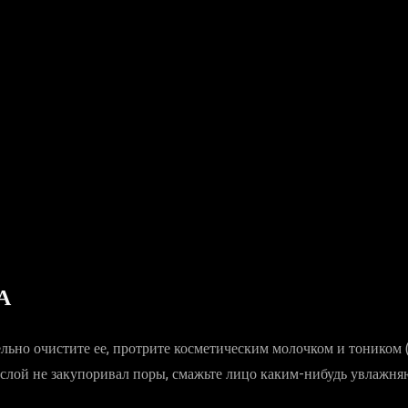
А
льно очистите ее, протрите косметическим молочком и тоником 
слой не закупоривал поры, смажьте лицо каким-нибудь увлажня