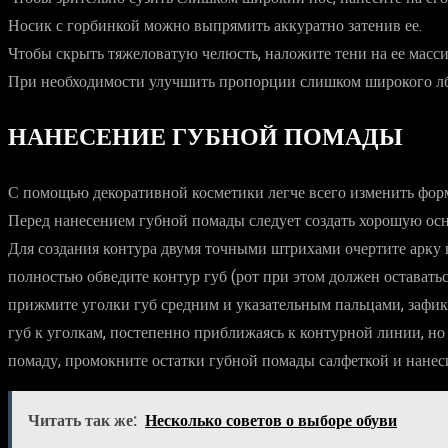
Носик с горбинкой можно выпрямить аккуратно затенив ее.
Чтобы скрыть тяжеловатую челюсть, наложите тени на ее масси
При необходимости улучшить пропорции слишком широкого лба,
НАНЕСЕНИЕ ГУБНОЙ ПОМАДЫ
С помощью декоративной косметики легче всего изменить форму
Перед нанесением губной помады следует создать хорошую ос
Для создания контура двумя точными штрихами очертите арку в
полностью обведите контур губ (рот при этом должен оставать
прижмите уголки губ средним и указательным пальцами, зафикс
губ к уголкам, постепенно приближаясь к контурной линии, но
помаду, промокните остатки губной помады салфеткой и нанес
Читать так же:
Несколько советов о выборе обуви