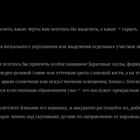
лите, какие черты вам хотелось бы выделить, а какие — скрыть
ля визуального укрупнения или выделения отдельных участков ли
отелось бы привлечь особое внимание (красивые скулы, форму гл
дно-розовой гамме или оттенкам цвета слоновой кости, а на тем
и ярком солнечном или искусственном освещении, блики с блеск
еся естественным обрамлением глаз — это послужит прекрасным 
ветлите бликами его вершину, и аккуратно растушуйте их, доб
яющую линию над скуловыми дугами по направлению от наружных 