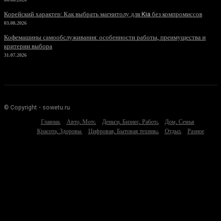
Корейский характер: Как выбрать магнитолу для Kia без компромиссов
03.08.2026
Кофемашины самообслуживания: особенности работы, преимущества и
критерии выбора
31.07.2026
© Copyright - sowetu.ru
Главная
Авто, Мото
Деньги, Бизнес, Работа
Дом, Семья
Красота, Здоровье
Цифровая, Бытовая техника
Отдых
Разное