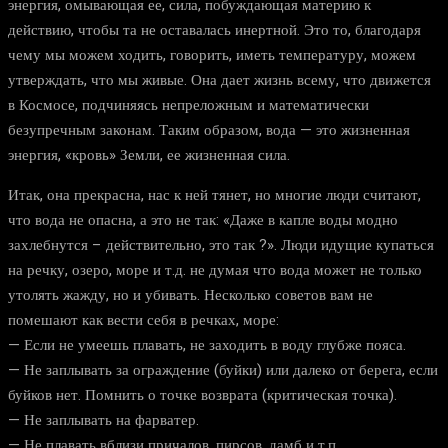
энергия, омывающая ее, сила, побуждающая материю к
действию, чтобы та не оставалась инертной. Это то, благодаря
чему мы можем ходить, говорить, иметь температуру, можем
утверждать, что мы живые. Она дает жизнь всему, что движется
в Космосе, подчиняясь непреложным и математически
безупречным законам. Таким образом, вода — это жизненная
энергия, «кровь» Земли, ее жизненная сила.
Итак, она прекрасна, нас к ней тянет, но многие люди считают,
что вода не опасна, а это не так: «Даже в капле воды модно
захлебнутся – действительно, это так ?». Люди идущие купаться
на речку, озеро, море и т.д. не думая что вода может не только
утолять жажду, но и убивать. Несколько советов вам не
помешают как вести себя в речках, море:
— Если не умеешь плавать, не заходить в воду глубже пояса.
— Не заплывать за ограждение (буйки) или далеко от берега, если
буйков нет. Помнить о точке возврата (критическая точка).
— Не заплывать на фарватер.
— Не плавать вблизи причалов, пирсов, дамб и т.п.