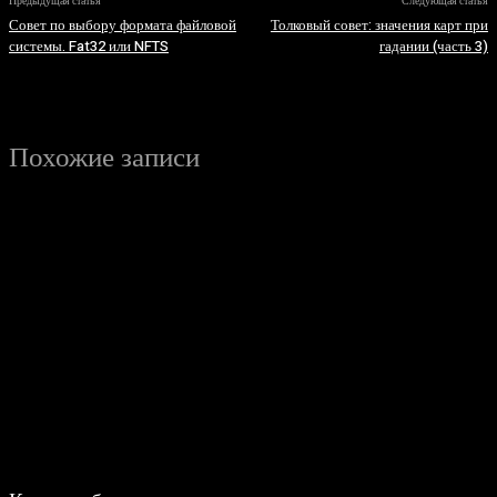
Предыдущая статья
Следующая статья
Совет по выбору формата файловой
Толковый совет: значения карт при
системы. Fat32 или NFTS
гадании (часть 3)
Похожие записи