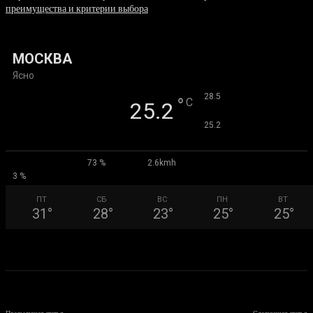
преимущества и критерии выбора
31.07.2026
МОСКВА
Ясно
°
28.5
°
C
25.2
°
25.2
73 %
2.6kmh
3 %
ПТ
СБ
ВС
ПН
ВТ
31
°
28
°
23
°
25
°
25
°