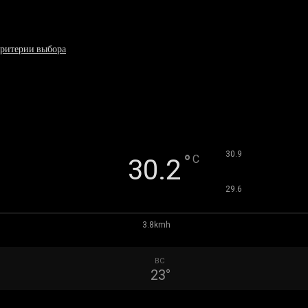
критерии выбора
°
30.9
°
C
30.2
°
29.6
3.8kmh
ВС
23
°