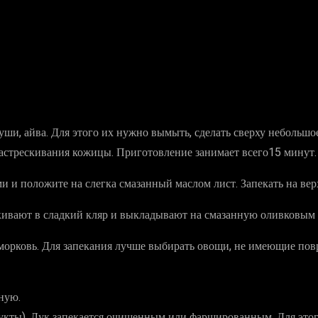
груши, айва. Для этого их нужно вымыть, сделать сверху небольшо
растрескивания кожицы. Приготовление занимает всего15 минут.
ми и положите на слегка смазанный маслом лист. Запекать на ве
ивают в сладкий кляр и выкладывают на смазанную оливковым 
 морковь. Для запекания лучше выбирать овощи, не имеющие пов
ную.
рукты). Лук запекается очищенным или фаршированным. Для это