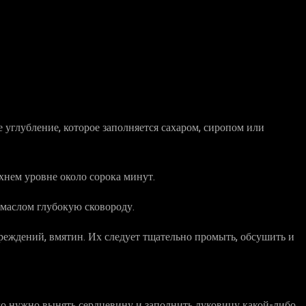
е углубление, которое заполняется сахаром, сиропом или
рхнем уровне около сорока минут.
маслом глубокую сковороду.
реждений, вмятин. Их следует тщательно промыть, обсушить и
го нужно вынять сердцевину и заполнить луковицу какой-либо