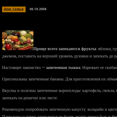
06.10.2008
Дом, Семья
Проще всего запекаются фрукты
: яблоки, 
джемом, поставить на верхний уровень духовки и запекать до 
Настоящее лакомство —
запеченная тыква
. Нарежьте ее скиба
Оригинальны запеченные бананы. Для приготовления их обмак
Вкусны и полезны запеченные корнеплоды: картофель, свекла,
запекать на решетке или листе.
Рекомендую попробовать запеченную капусту: кольраби и цвет
Помидоры и перец запекаются не более десяти минут (как и ф