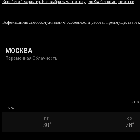
Корейский характер: Как выбрать магнитолу для Kia без компромиссов
03.08.2026
Кофемашины самообслуживания: особенности работы, преимущества и 
31.07.2026
МОСКВА
Переменная Облачность
51 %
36 %
ПТ
СБ
30
°
28
°