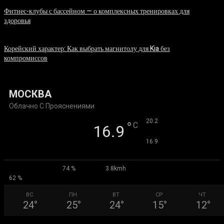
Фитнес-клубы с бассейном — о комплексных тренировках для
здоровья
06.08.2026
Корейский характер: Как выбрать магнитолу для Kia без
компромиссов
03.08.2026
МОСКВА
Облачно С Прояснениями
°
20.2
°
C
16.9
°
16.9
74 %
3.8kmh
62 %
ВС
ПН
ВТ
СР
ЧТ
24
°
25
°
24
°
15
°
12
°