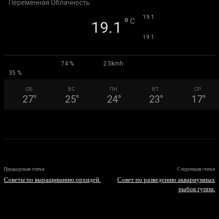
Переменная Облачность
°
19.1
°
C
19.1
°
19.1
74 %
2.5kmh
35 %
СБ
ВС
ПН
ВТ
СР
27
°
25
°
24
°
23
°
17
°
Предыдущая статья
Следующая статья
Советы по выращиванию орхидей.
Совет по разведению аквариумных
рыбок гуппи.