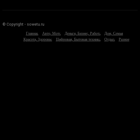
© Copyright - sowetu.ru
Главная
Авто, Мото
Деньги, Бизнес, Работа
Дом, Семья
Красота, Здоровье
Цифровая, Бытовая техника
Отдых
Разное