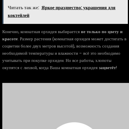
Читать так же:
Яркое празднество: украшения для
коктейлей
Конечно, комнатная орхидея выбирается
не только по цвету и
красоте
. Размер растения (комнатная орхидея может достигать в
соцветии более двух метров высотой), возможность создания
необходимой температуры и влажности – всё это необходимо
учитывать при покупке орхидеи. Но все работы, хлопоты
окупятся с лихвой, когда Ваша комнатная орхидея
зацветёт
!