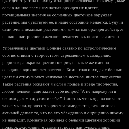
цвет действует на психику и здоровье человека по-своему. Даже
если в данное время комнатная орхидея
не цветет
,
потенциальная энергия ее солнечных цветочков окружает
растение, мы чувствуем ее, и наше состояние меняется. Будучи
сами очень нежными растениями, комнатная орхидея действует
на наше настроение и желания ненавязчиво, почти незаметно.
Управляющее цветами
Солнце
связано по астрологическим
соответствиям с творчеством, стремлением к созиданию,
радостью, а окраска цветов говорит, на какое же именно
созидание вдохновляет растение. Комнатная орхидея с белыми
цветами стимулируют человека на честное, чистое творчество.
Такие растения рождают мысли о пользе и вреде творчества,
любой человек чаще задает себе вопрос: "А не наврежу ли я
своими делами другим и себе?" Понятно, что когда возникают
такие мысли, процесс творчества замедляется, зато человек
активней делает то, что по его убеждению и ощущению никому
не навредит. Комнатная орхидея с
белыми цветами
хороший
подарок художнику, музыканту, поэту или рукодельнице,