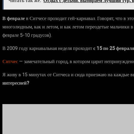
Читать так же:
Отдых с детьми: выбираем лучший тур, 
В феврале
в Ситчесе проходит гей-карнавал. Говорят, что в эт
многолюдным, как и летом, и как летом переодетые мальчики в 
феврале 5-10 градусов).
В 2009 году карнавальная неделя проходит
с 15 по 25 феврал
Ситчес
— замечательный город, в котором царит непринужденная
Я живу в 15 минутах от Ситчеса и сюда приезжаю на каждые в
интересней?