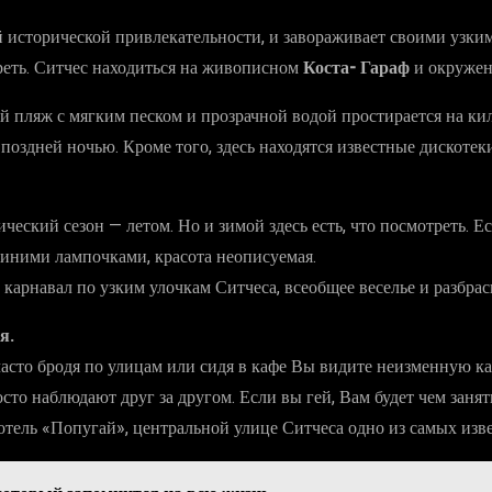
й исторической привлекательности, и завораживает своими узки
треть. Ситчес находиться на живописном
Коста- Гараф
и окружен
й пляж с мягким песком и прозрачной водой простирается на к
 поздней ночью. Кроме того, здесь находятся известные дискоте
ический сезон — летом. Но и зимой здесь есть, что посмотреть. 
ними лампочками, красота неописуемая.
арнавал по узким улочкам Ситчеса, всеобщее веселье и разбрас
я.
 часто бродя по улицам или сидя в кафе Вы видите неизменную 
сто наблюдают друг за другом. Если вы гей, Вам будет чем занят
отель «Попугай», центральной улице Ситчеса одно из самых изве