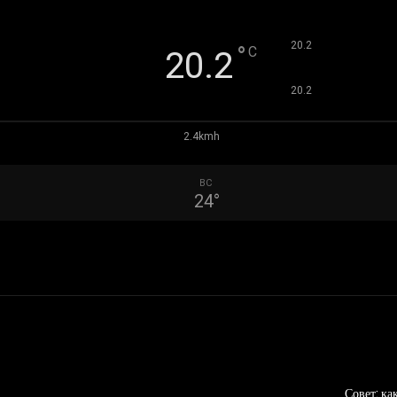
°
20.2
°
C
20.2
°
20.2
2.4kmh
ВС
24
°
Совет: ка