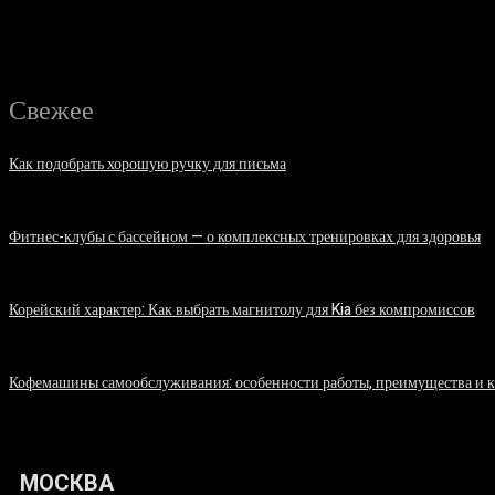
Свежее
Как подобрать хорошую ручку для письма
06.08.2026
Фитнес-клубы с бассейном — о комплексных тренировках для здоровья
06.08.2026
Корейский характер: Как выбрать магнитолу для Kia без компромиссов
03.08.2026
Кофемашины самообслуживания: особенности работы, преимущества и 
31.07.2026
МОСКВА