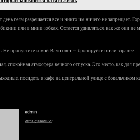
который запомнится на всю жизнь
от день геям разрешается все и никто им ничего не запрещает. Го
бикини или в мини-юбках. Остается удивляться: как же они не ме
я.
Не пропустите и мой Вам совет — бронируйте отели заранее.
, спокойная атмосфера вечного отпуска. Это место, как для прек
ыходные, посидеть в кафе на центральной улице с бокальчиком 
admin
https://sowetu.ru