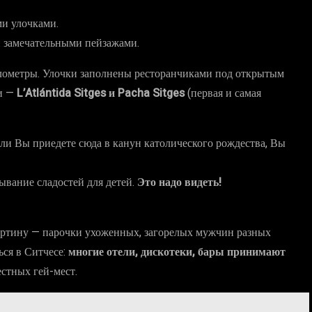
ми улочками.
 замечательными пейзажами.
илометры. Улочки заполнены ресторанчиками под открытым
ки —
L’Atlántida Sitges и Pacha Sitges
(первая и самая
Если Вы приедете сюда в канун католического рождества, Вы
ывание сладостей для детей.
Это надо видеть!
картину — парочки ухоженных, загорелых мужчин разных
ься в Ситчесе:
многие отели, дискотеки, бары принимают
стных гей-мест.