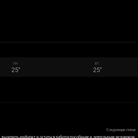
ПН
ВТ
25
°
25
°
Следующая статья
к вылечить инфаркт и остаться работоспособным и деятельным человеком.