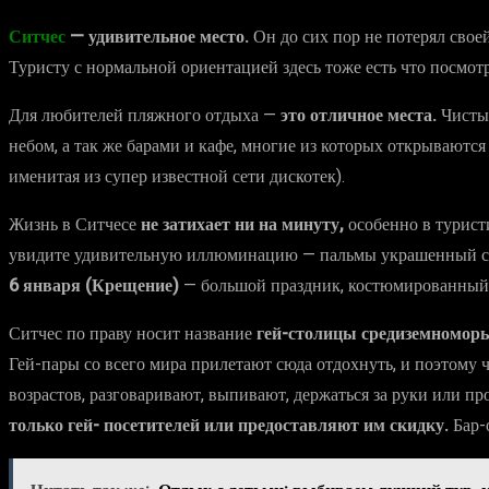
Ситчес
— удивительное место.
Он до сих пор не потерял свое
Туристу с нормальной ориентацией здесь тоже есть что посмо
Для любителей пляжного отдыха —
это отличное места.
Чисты
небом, а так же барами и кафе, многие из которых открываются
именитая из супер известной сети дискотек).
Жизнь в Ситчесе
не затихает ни на минуту,
особенно в турист
увидите удивительную иллюминацию — пальмы украшенный си
6 января (Крещение)
— большой праздник, костюмированный к
Ситчес по праву носит название
гей-столицы средиземноморь
Гей-пары со всего мира прилетают сюда отдохнуть, и поэтому
возрастов, разговаривают, выпивают, держаться за руки или про
только гей- посетителей или предоставляют им скидку.
Бар-