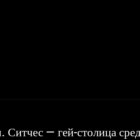
Мото
Деньги, Бизнес, Работа
Дом, Семья
Красота, Здор
и. Ситчес — гей-столица сре