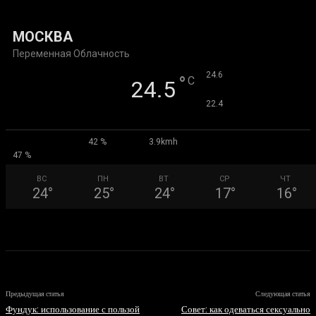
03.08.2026
МОСКВА
Переменная Облачность
°
24.6
°
C
24.5
°
22.4
42 %
3.9kmh
47 %
ВС
ПН
ВТ
СР
ЧТ
24
°
25
°
24
°
17
°
16
°
Предыдущая статья
Следующая статья
Фундук: использование с пользой
Совет: как одеваться сексуально