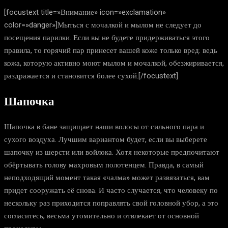
[focustext title=»Внимание» icon=»exclamation»
color=»danger»]Мыться с мочалкой и мылом не следует до
посещения парилки. Если вы не будете придерживаться этого
правила, то горячий пар принесет вашей коже только вред: ведь
кожа, которую активно моют мылом и мочалкой, обезжиривается,
раздражается и становится более сухой.[/focustext]
Шапочка
Шапочка в бане защищает наши волосы от сильного пара и
сухого воздуха. Лучшим вариантом будет, если вы выберете
шапочку из шерсти или войлока. Хотя некоторые предпочитают
обёртывать голову махровым полотенцем. Правда, в самый
неподходящий момент такая «чалма» может развязаться, вам
придет сооружать её снова. И часто случается, что человеку по
нескольку раз приходится поправлять свой головной убор, а это
согласитесь, весьма утомительно и отвлекает от основной