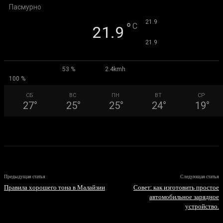
Пасмурно
°
21.9
°
C
21.9
°
21.9
53 %
2.4kmh
100 %
СБ
ВС
ПН
ВТ
СР
27
°
25
°
25
°
24
°
19
°
Предыдущая статья
Следующая статья
Правила хорошего тона в Малайзии
Совет: как изготовить простое
автомобильное зарядное
устройство.