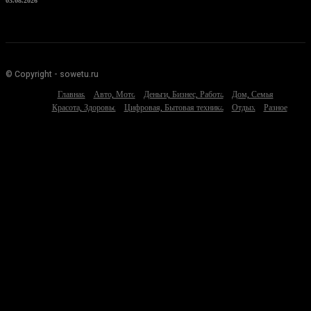
03.08.2026
© Copyright - sowetu.ru
Главная
Авто, Мото
Деньги, Бизнес, Работа
Дом, Семья
Красота, Здоровье
Цифровая, Бытовая техника
Отдых
Разное