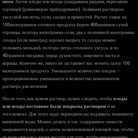
моем
. Затем плоды или ягоды укладываем рядами, пересыпая
горчицей (равномерно припудриваем). Заливаем раствором
уксусной кислоты, соли, сахара и пряностей. Расчет таков: на
100килограммов готового продукта берем 400граммов сухой
горчицы; полтора килограмма соли; два с половиной килограмма
сахара (если виноград хорошо вызрел, то сахара можно
положить меньше); полтора литра столового уксуса; и по
40граммов гвоздики, перца душистого, лаврового листа и
корицы. Конечно же, никто не заставляет вас мочить сразу 100
килограммов продукта. Уменьшаете количество плодов –
пропорционально уменьшаете и количество компонентов
раствора для мочения.
После того, как залили раствор, нужно следить, чтобы
плоды
или ягоды постоянно были покрыты раствором
и не
«оголялись». Для этого надо периодически подливать понемногу
кипяченой воды. Можно делать и так: содержимое емкости
накрывается марлей, а затем полиэтиленовой пленкой так, чтобы
ее края свисали с краев посуды для того, чтобы предохранить