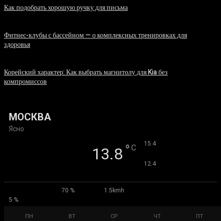
Как подобрать хорошую ручку для письма
06.08.2026
Фитнес-клубы с бассейном — о комплексных тренировках для
здоровья
06.08.2026
Корейский характер: Как выбрать магнитолу для Kia без
компромиссов
03.08.2026
МОСКВА
Ясно
°
15.4
°
C
13.8
°
12.4
70 %
1.5kmh
5 %
ПН
ВТ
СР
ЧТ
ПТ