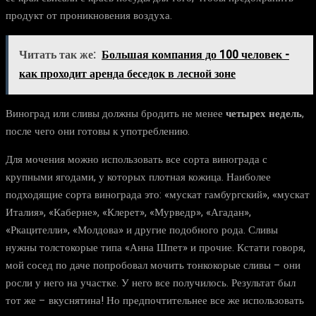
продукт от проникновения воздуха.
Читать так же:
Большая компания до 100 человек -
как проходит аренда беседок в лесной зоне
Виноград или сливы должны бродить не менее
четырех недель
,
после чего они готовы к употреблению.
Для мочения можно использовать все сорта винограда с
крупными ягодами, у которых плотная кожица. Наиболее
подходящие сорта винограда это: «мускат гамбургский», «мускат
Италия», «Каберне», «Клерет», «Мурведр», «Агадан»,
«Ркацителли», «Молдова» и другие подобного рода. Сливы
нужны толстокорые типа «Анна Шпет» и прочие. Кстати говоря,
мой сосед по даче попробовал мочить тонкокорые сливы – они
росли у него на участке. У него все получилось. Результат был
тот же – вкуснятина! Но предпочтительнее все же использовать