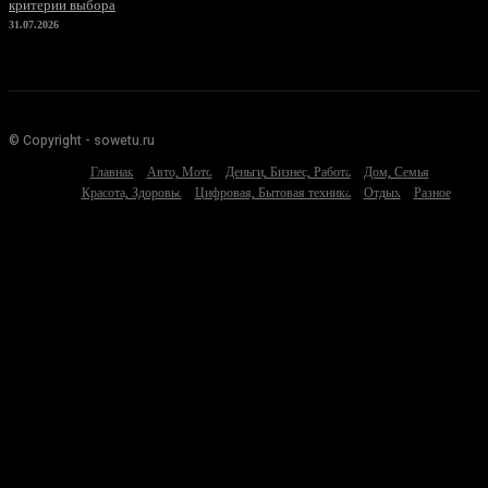
критерии выбора
31.07.2026
© Copyright - sowetu.ru
Главная
Авто, Мото
Деньги, Бизнес, Работа
Дом, Семья
Красота, Здоровье
Цифровая, Бытовая техника
Отдых
Разное