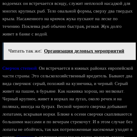
водоемах он встречается всюду, служит неплохой насадкой для
многих крупных рыб. Тело овальной формы, сверху два твердых
крыла. Насаженного на крючок жука пускают на леске по
течению. Поклевка рыб обычно быстрая, резкая. Жук долго
живет в банке с водой.
Читать так же:
Организация деловых мероприятий
Сверчок степной.
Он встречается в южных районах европейской
части страны. Это сельскохозяйственный вредитель. Бывают два
вида сверчков: серый, похожий на кузнечика, и черный. Серый
живет на пашне, в бурьяне. Как наживка хорош, но мелковат.
Черный крупнее, живет в норках на лугах, около речек и на
полянах, иногда на буграх. Весной черного сверчка добывают
лопатами, вскрывая норки. Ближе к осени сверчки скапливаются
большими массами и по вечерам стрекочут. И в этом случае без
лопаты не обойтись, так как потревоженные насекомые уходят в