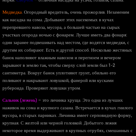
норки.
Сверчок
– отличная насадка на усача, голавля, сазана.
Медведка
. Огородный вредитель, очень прожорлив. Незаменим
как насадка на сома. Добывают этих насекомых в кучах
перепревшего навоза, мусора, а большей частью на сырых
участках огорода ночью с фонарем. Лучше иметь два фонаря:
один заранее подвешивать над местом, где водятся медведки, с
другим их собирают. Есть и другой способ. Несколько жестяных
банок наполняют влажным навозом и перегноем и вечером
зарывают в землю так, чтобы сверху слой земли был 1-2
сантиметра. Вокруг банок уплотняют грунт, обильно его
поливают и накрывают ловушкой, фанерой или кусками
рубероида. Проверяют ловушки утром.
Сальник (лежень)
– это личинка хруща. Это одна из лучших
наживок на сома и крупного сазана. Встречается в кучах гнилого
мусора, в старых парниках. Личинка имеет серповидную форму,
крупная. С желтой или черной головкой. Добытого лежня
некоторое время выдерживают в крупных отрубях, смешанных с