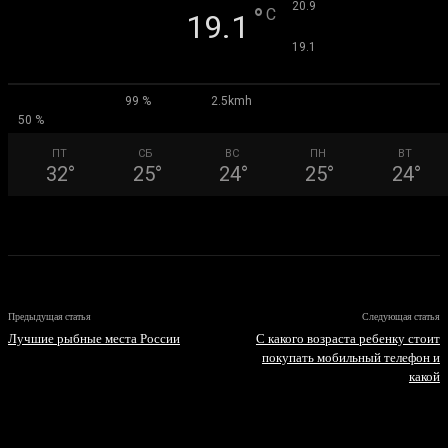
°
20.9
°
C
19.1
°
19.1
99 %
2.5kmh
50 %
ПТ
СБ
ВС
ПН
ВТ
32
°
25
°
24
°
25
°
24
°
Предыдущая статья
Следующая статья
Лучшие рыбные места России
С какого возраста ребенку стоит
покупать мобильный телефон и
какой