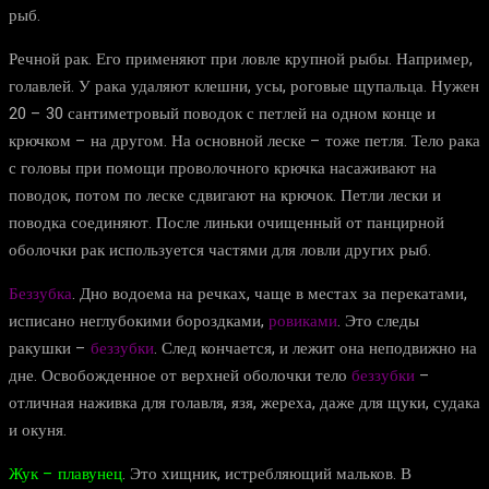
рыб.
Речной рак. Его применяют при ловле крупной рыбы. Например,
голавлей. У рака удаляют клешни, усы, роговые щупальца. Нужен
20 – 30 сантиметровый поводок с петлей на одном конце и
крючком – на другом. На основной леске – тоже петля. Тело рака
с головы при помощи проволочного крючка насаживают на
поводок, потом по леске сдвигают на крючок. Петли лески и
поводка соединяют. После линьки очищенный от панцирной
оболочки рак используется частями для ловли других рыб.
Беззубка
. Дно водоема на речках, чаще в местах за перекатами,
исписано неглубокими бороздками,
ровиками
. Это следы
ракушки –
беззубки
. След кончается, и лежит она неподвижно на
дне. Освобожденное от верхней оболочки тело
беззубки
–
отличная наживка для голавля, язя, жереха, даже для щуки, судака
и окуня.
Жук – плавунец
. Это хищник, истребляющий мальков. В