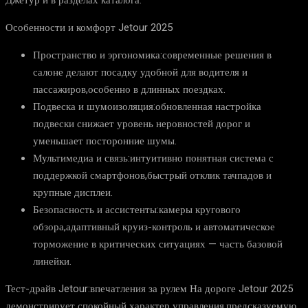
Джетур и в разделах каталога.
Особенности и комфорт Jetour 2025
Пространство и эргономика:современные решения в
салоне делают посадку удобной для водителя и
пассажиров,особенно в длинных поездках.
Подвеска и шумоизоляция:обновленная настройка
подвески снижает уровень неровностей дорог и
уменьшает посторонние шумы.
Мультимедиа и связь:интуитивно понятная система с
поддержкой смартфонов,быстрый отклик тачпадов и
крупные дисплеи.
Безопасность и ассистенты:камеры кругового
обзора,адаптивный круиз-контроль и автоматическое
торможение в критических ситуациях — часть базовой
линейки.
Тест-драйв Jetour:впечатления за рулем На дороге Jetour 2025
демонстрирует спокойный характер управления,предсказуемую