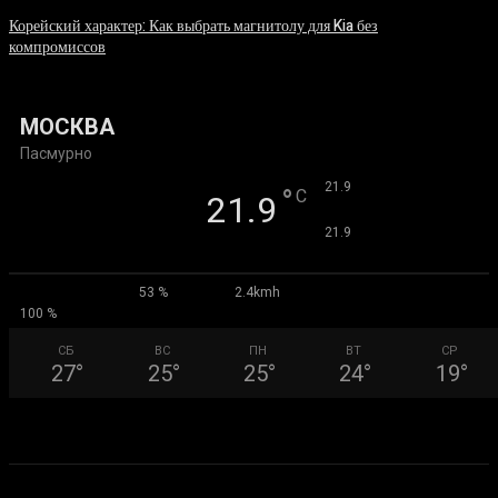
Корейский характер: Как выбрать магнитолу для Kia без
компромиссов
03.08.2026
МОСКВА
Пасмурно
°
21.9
°
C
21.9
°
21.9
53 %
2.4kmh
100 %
СБ
ВС
ПН
ВТ
СР
27
°
25
°
25
°
24
°
19
°