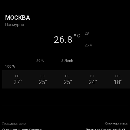
03.08.2026
МОСКВА
Пасмурно
°
28
°
C
26.8
°
25.4
39 %
3.2kmh
100 %
СБ
ВС
ПН
ВТ
СР
27
°
25
°
25
°
24
°
18
°
Предыдущая статья
Следующая статья
О дешевых авиабилетах
Время собирать грибы?…