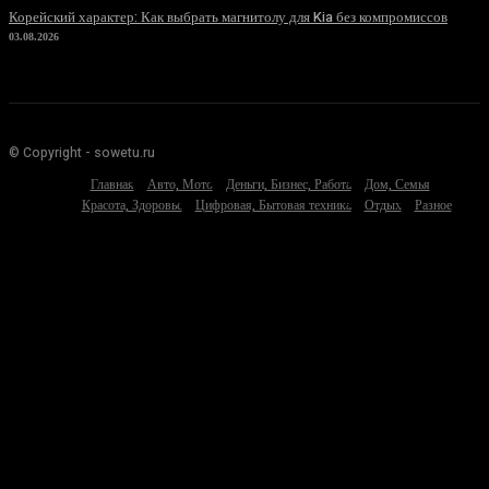
Корейский характер: Как выбрать магнитолу для Kia без компромиссов
03.08.2026
© Copyright - sowetu.ru
Главная
Авто, Мото
Деньги, Бизнес, Работа
Дом, Семья
Красота, Здоровье
Цифровая, Бытовая техника
Отдых
Разное