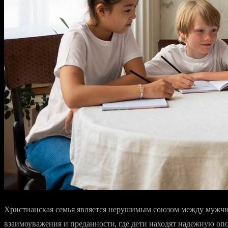
Христианская семья является нерушимым союзом между мужчин
взаимоуважения и преданности, где дети находят надежную оп