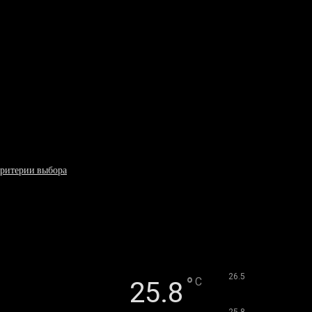
критерии выбора
°
26.5
°
C
25.8