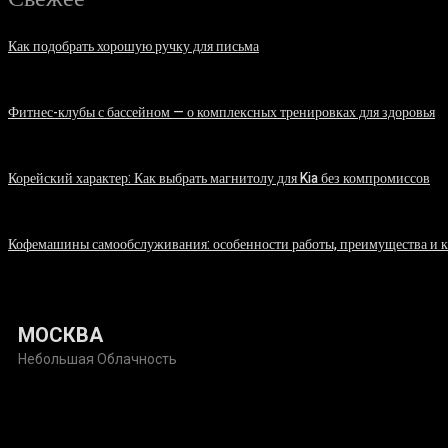
Как подобрать хорошую ручку для письма
06.08.2026
Фитнес-клубы с бассейном — о комплексных тренировках для здоровья
06.08.2026
Корейский характер: Как выбрать магнитолу для Kia без компромиссов
03.08.2026
Кофемашины самообслуживания: особенности работы, преимущества и 
31.07.2026
МОСКВА
Небольшая Облачность