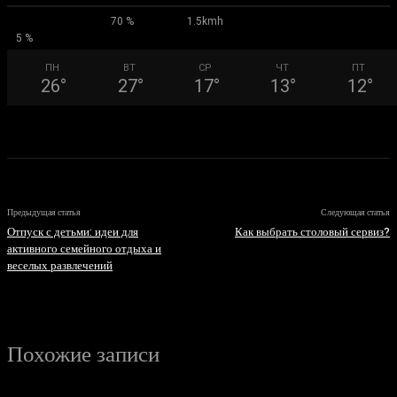
70 %
1.5kmh
5 %
ПН
ВТ
СР
ЧТ
ПТ
26
°
27
°
17
°
13
°
12
°
Предыдущая статья
Следующая статья
Отпуск с детьми: идеи для
Как выбрать столовый сервиз?
активного семейного отдыха и
веселых развлечений
Похожие записи