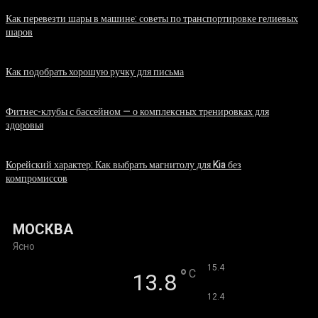
Как перевезти шары в машине: советы по транспортировке гелиевых
шаров
07.08.2026
Как подобрать хорошую ручку для письма
06.08.2026
Фитнес-клубы с бассейном — о комплексных тренировках для
здоровья
06.08.2026
Корейский характер: Как выбрать магнитолу для Kia без
компромиссов
03.08.2026
МОСКВА
Ясно
°
15.4
°
C
13.8
°
12.4