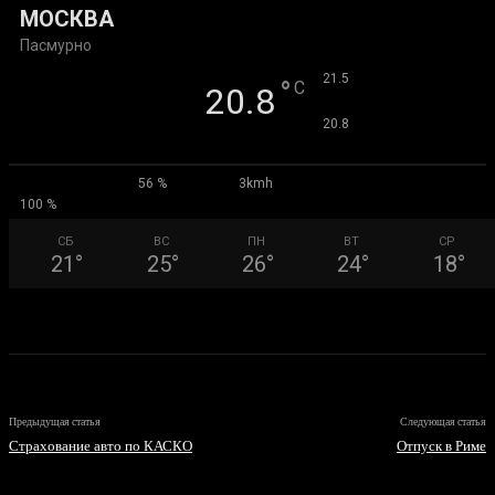
МОСКВА
Пасмурно
°
21.5
°
C
20.8
°
20.8
56 %
3kmh
100 %
СБ
ВС
ПН
ВТ
СР
21
°
25
°
26
°
24
°
18
°
Предыдущая статья
Следующая статья
Страхование авто по КАСКО
Отпуск в Риме