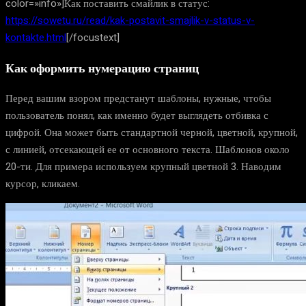
color=»info»]Как поставить смайлик в статус:
https://sowetu.ru/read/kak-postavit-smajlik-v-status-v-
kontakte.html
[/focustext]
Как оформить нумерацию страниц
Перед вашим взором предстанут шаблоны, нужные, чтобы
пользователь понял, как именно будет выглядеть отбивка с
цифрой. Она может быть стандартной черной, цветной, крупной,
с линией, отсекающей ее от основного текста. Шаблонов около
20-ти. Для примера используем крупный цветной 3. Наводим
курсор, кликаем.