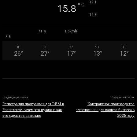
°
19.1
°
C
15.8
°
15.8
71 %
1.6kmh
6 %
ПН
ВТ
СР
ЧТ
ПТ
26
°
27
°
17
°
13
°
12
°
Предыдущая статья
Следующая статья
Регистрация программы для ЭВМ в
Контрактное производство
Роспатенте: зачем это нужно и как
электроники для вашего бизнеса в
это сделать правильно
2026 году