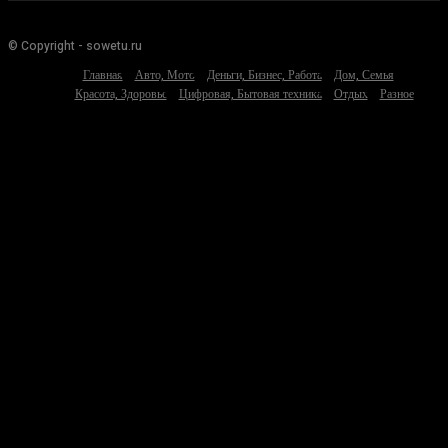
© Copyright - sowetu.ru
Главная
Авто, Мото
Деньги, Бизнес, Работа
Дом, Семья
Красота, Здоровье
Цифровая, Бытовая техника
Отдых
Разное