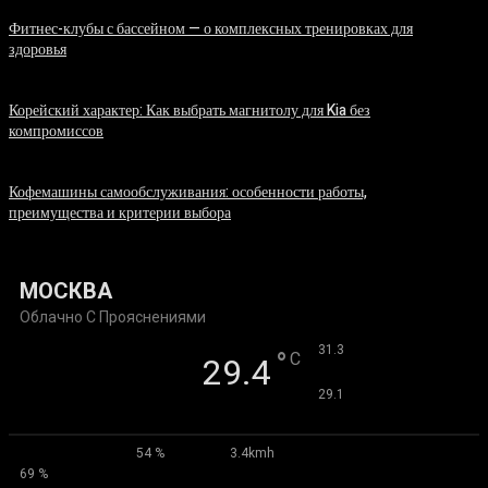
Фитнес-клубы с бассейном — о комплексных тренировках для
здоровья
06.08.2026
Корейский характер: Как выбрать магнитолу для Kia без
компромиссов
03.08.2026
Кофемашины самообслуживания: особенности работы,
преимущества и критерии выбора
31.07.2026
МОСКВА
Облачно С Прояснениями
°
31.3
°
C
29.4
°
29.1
54 %
3.4kmh
69 %