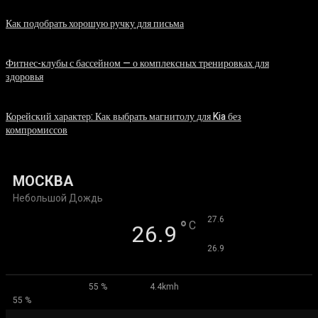
Как подобрать хорошую ручку для письма
06.08.2026
Фитнес-клубы с бассейном — о комплексных тренировках для
здоровья
06.08.2026
Корейский характер: Как выбрать магнитолу для Kia без
компромиссов
03.08.2026
МОСКВА
Небольшой Дождь
°
27.6
°
C
26.9
°
26.9
55 %
4.4kmh
55 %