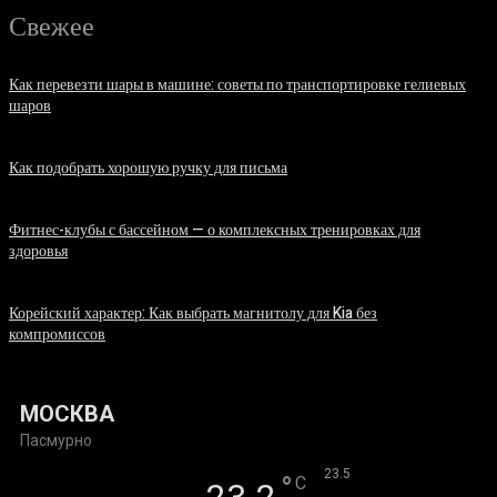
Свежее
Как перевезти шары в машине: советы по транспортировке гелиевых
шаров
07.08.2026
Как подобрать хорошую ручку для письма
06.08.2026
Фитнес-клубы с бассейном — о комплексных тренировках для
здоровья
06.08.2026
Корейский характер: Как выбрать магнитолу для Kia без
компромиссов
03.08.2026
МОСКВА
Пасмурно
°
23.5
°
C