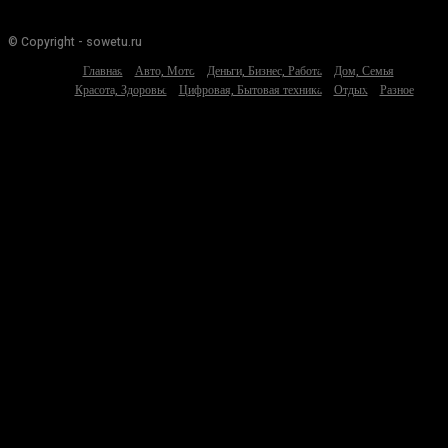
© Copyright - sowetu.ru
Главная
Авто, Мото
Деньги, Бизнес, Работа
Дом, Семья
Красота, Здоровье
Цифровая, Бытовая техника
Отдых
Разное