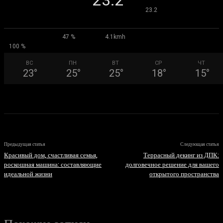
23.2
°
23.2
47 %
4.1kmh
100 %
ВС
ПН
ВТ
СР
ЧТ
23
°
25
°
25
°
18
°
15
°
Предыдущая статья
Следующая статья
Красивый дом, счастливая семья,
Террасный декинг из ДПК:
роскошная машина: составляющие
долговечное решение для вашего
идеальной жизни
открытого пространства