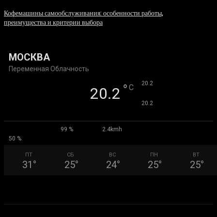
Кофемашины самообслуживания: особенности работы,
преимущества и критерии выбора
31.07.2026
МОСКВА
Переменная Облачность
°
20.2
°
C
20.2
°
20.2
99 %
2.4kmh
50 %
ПТ
СБ
ВС
ПН
ВТ
31
°
25
°
24
°
25
°
25
°