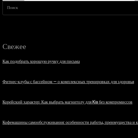
Поиск
Свежее
Как подобрать хорошую ручку для письма
06.08.2026
Фитнес-клубы с бассейном — о комплексных тренировках для здоровья
06.08.2026
Корейский характер: Как выбрать магнитолу для Kia без компромиссов
03.08.2026
Кофемашины самообслуживания: особенности работы, преимущества и 
31.07.2026