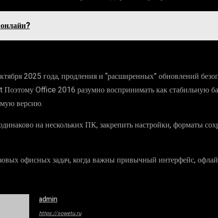
 онлайн?
ктября 2025 года, продления и “расширенных” обновлений безо
t Поэтому Office 2016 разумно воспринимать как стабильную ба
емую версию.
ь одинаково на нескольких ПК, закрепить настройки, форматы с
зовых офисных задач, когда важны привычный интерфейс, офлай
admin
https://sowetu.ru