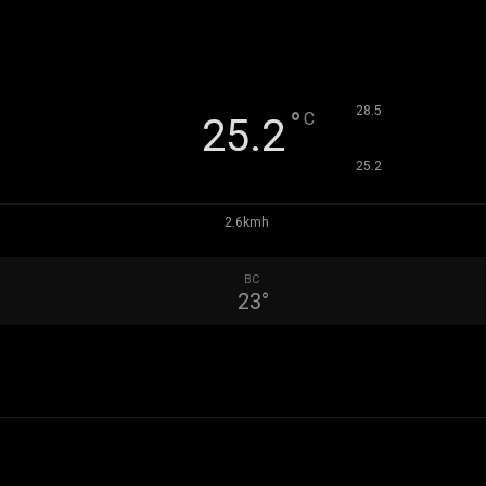
°
28.5
°
C
25.2
°
25.2
2.6kmh
ВС
23
°