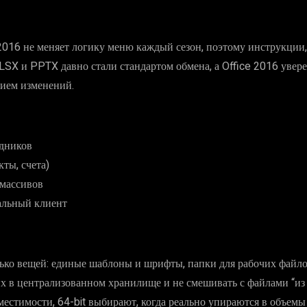
 2016 не меняет логику меню каждый сезон, поэтому инструкции
X и PPTX давно стали стандартом обмена, а Office 2016 уверен
ием изменений.
удников
ты, счета)
 массивов
кальный клиент
лько вещей: единые шаблоны и шрифты, папки для рабочих файл
их в централизованном хранилище и не смешивать с файлами “и
местимости, 64-bit выбирают, когда реально упираются в объемы