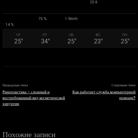
°
25.8
70 %
1.9kmh
14 %
ЧТ
ПТ
СБ
ВС
ПН
25
°
34
°
25
°
23
°
25
°
Предыдущая статья
Следующая статья
Ринопластика – сложный и
Как работает служба компьютерной
востребованный вид косметической
помощи?
хирургии
Похожие записи