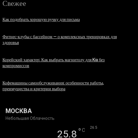
Свежее
Как подобрать хорошую ручку для письма
06.08.2026
Фитнес-клубы с бассейном — о комплексных тренировках для
здоровья
06.08.2026
Корейский характер: Как выбрать магнитолу для Kia без
компромиссов
03.08.2026
Кофемашины самообслуживания: особенности работы,
преимущества и критерии выбора
31.07.2026
МОСКВА
Небольшая Облачность
°
26.5
°
C
25.8