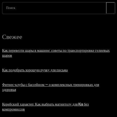
Поиск
Свежее
Как перевезти шары в машине: советы по транспортировке гелиевых
шаров
07.08.2026
Как подобрать хорошую ручку для письма
06.08.2026
Фитнес-клубы с бассейном — о комплексных тренировках для
здоровья
06.08.2026
Корейский характер: Как выбрать магнитолу для Kia без
компромиссов
03.08.2026