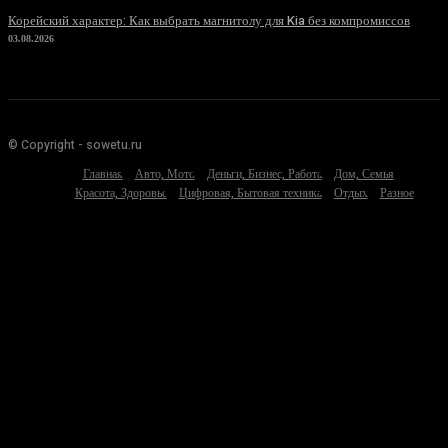
Корейский характер: Как выбрать магнитолу для Kia без компромиссов
03.08.2026
© Copyright - sowetu.ru
Главная
Авто, Мото
Деньги, Бизнес, Работа
Дом, Семья
Красота, Здоровье
Цифровая, Бытовая техника
Отдых
Разное