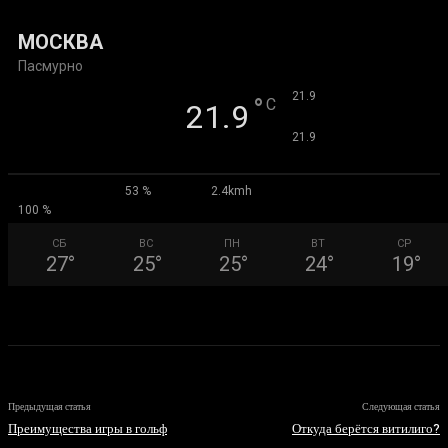
МОСКВА
Пасмурно
°
21.9
°
C
21.9
°
21.9
53 %
2.4kmh
100 %
СБ
ВС
ПН
ВТ
СР
27
°
25
°
25
°
24
°
19
°
Предыдущая статья
Следующая статья
Преимущества игры в гольф
Откуда берётся витилиго?