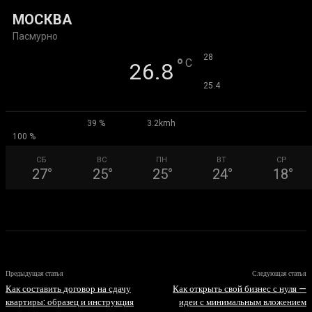
МОСКВА
Пасмурно
°
28
°
C
26.8
°
25.4
39 %
3.2kmh
100 %
СБ
ВС
ПН
ВТ
СР
27
°
25
°
25
°
24
°
18
°
Предыдущая статья
Следующая статья
Как составить договор на сдачу
Как открыть свой бизнес с нуля —
квартиры: образец и инструкция
идеи с минимальным вложением