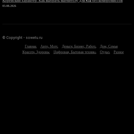
Корейский характер: Как выбрать магнитолу для Kia без компромиссов
03.08.2026
© Copyright - sowetu.ru
Главная
Авто, Мото
Деньги, Бизнес, Работа
Дом, Семья
Красота, Здоровье
Цифровая, Бытовая техника
Отдых
Разное