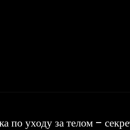
Мото
Деньги, Бизнес, Работа
Дом, Семья
Красота, Здор
а по уходу за телом – секр