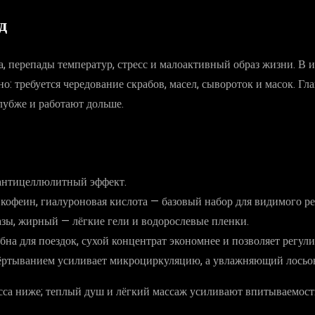
д
а, перепады температур, стресс и малоактивный образ жизни. В 
но: требуется чередование скрабов, масел, сывороток и масок. 
лубже и работают дольше.
 антицеллюлитный эффект.
 кофеин, гиалуроновая кислота — базовый набор для видимого ре
зы, жирный — лёгкие гели и водорослевые пленки.
бна для поездок, сухой концентрат экономнее и позволяет регули
бёртыванием усиливает микроциркуляцию, а увлажняющий лосьон 
ресса ниже; теплый душ и лёгкий массаж усиливают впитываемост