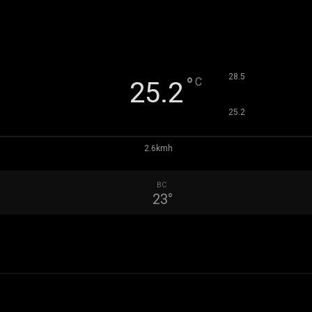
°
28.5
°
C
25.2
°
25.2
2.6kmh
ВС
23
°