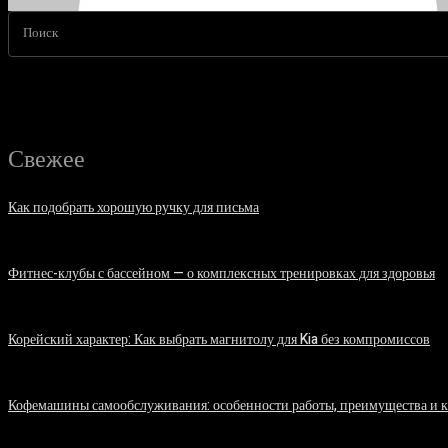
Поиск
Свежее
Как подобрать хорошую ручку для письма
06.08.2026
Фитнес-клубы с бассейном — о комплексных тренировках для здоровья
06.08.2026
Корейский характер: Как выбрать магнитолу для Kia без компромиссов
03.08.2026
Кофемашины самообслуживания: особенности работы, преимущества и 
31.07.2026