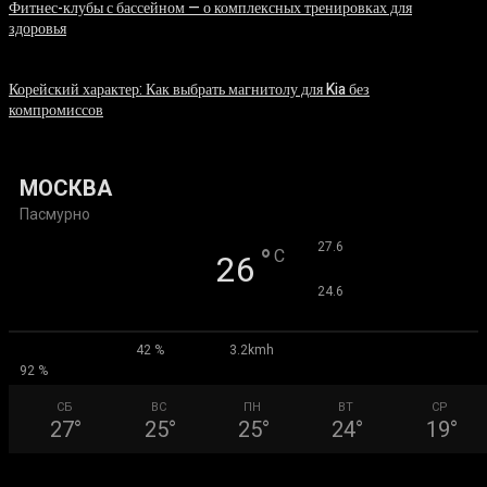
Фитнес-клубы с бассейном — о комплексных тренировках для
здоровья
06.08.2026
Корейский характер: Как выбрать магнитолу для Kia без
компромиссов
03.08.2026
МОСКВА
Пасмурно
°
27.6
°
C
26
°
24.6
42 %
3.2kmh
92 %
СБ
ВС
ПН
ВТ
СР
27
°
25
°
25
°
24
°
19
°