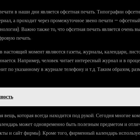
чати в наши дни является офсетная печать. Типографии офсетн
риал, а проходит через промежуточное звено печати — офсетный
нология). Важно также то, что офсетная печать является очень в
фровую печать.
астоящий момент являются газеты, журналы, календари, листовки
ается. Например, человек читает интересный журнал и в процес
вонит по указанному в журнале телефону и т.д. Таким образом, р
нность
я вещь, которая всегда находится под рукой. Сегодня многие к
алендарь может одновременно быть полезным предметом и отли
кты и сайт фирмы). Кроме того, фирменный календарь используе