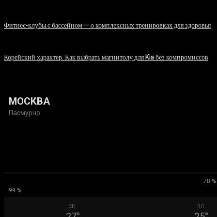
06.08.2026
Фитнес-клубы с бассейном — о комплексных тренировках для здоровья
06.08.2026
Корейский характер: Как выбрать магнитолу для Kia без компромиссов
03.08.2026
МОСКВА
Пасмурно
78 %
99 %
СБ
ВС
27
°
25
°