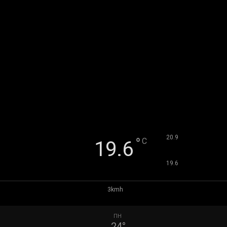
°
20.9
°
C
19.6
°
19.6
3kmh
ПН
24
°