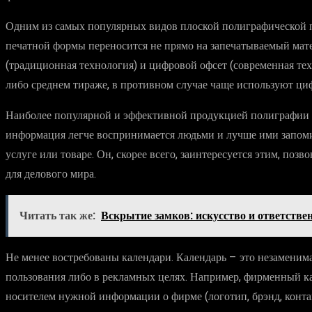
Одним из самых популярных видов плоской полиграфической пе
печатной формы переносится не прямо на запечатываемый мате
(традиционная технология) и цифровой офсет (современная тех
либо среднем тираже, в противном случае чаще используют ци
Наиболее популярной и эффективной продукцией полиграфии в н
информация легче воспринимается людьми и лучше ими запомин
услуге или товаре. Он, скорее всего, заинтересуется этим, поз
для делового мира.
Читать так же:
Вскрытие замков: искусство и ответстве
Не менее востребованы календари. Календарь – это незаменима
пользования либо в рекламных целях. Например, фирменный к
носителем нужной информации о фирме (логотип, брэнд, конта