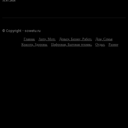
31.07.2026
© Copyright - sowetu.ru
Главная
Авто, Мото
Деньги, Бизнес, Работа
Дом, Семья
Красота, Здоровье
Цифровая, Бытовая техника
Отдых
Разное