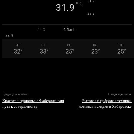
°
31.9
°
C
31.9
°
29.8
44 %
4.4kmh
22 %
ЧТ
ПТ
СБ
ВС
ПН
32
°
33
°
25
°
23
°
25
°
Предыдущая статья
Следующая статья
Красота и здоровье с Фаберлик: ваш
Бытовая и цифровая техника:
путь к совершенству
новинки и скидки в Хабаровске