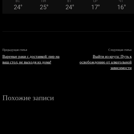
ВС
ПН
ВТ
СР
ЧТ
24
°
25
°
24
°
17
°
16
°
Предыдущая статья
Следующая статья
Вареные раки с доставкой: пир на
Выйти из круга: Путь к
ваш стол, не выходя из дома!
освобождению от алкогольной
зависимости
Похожие записи