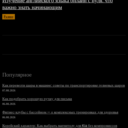
Изучение английского языка онлайн с нуля: что
важно знать начинающим
Разное
30.06.2026
Популярное
Как перевезти шары в машине: советы по транспортировке гелиевых шаров
07.08.2026
Как подобрать хорошую ручку для письма
06.08.2026
Фитнес-клубы с бассейном — о комплексных тренировках для здоровья
06.08.2026
Корейский характер: Как выбрать магнитолу для Kia без компромиссов