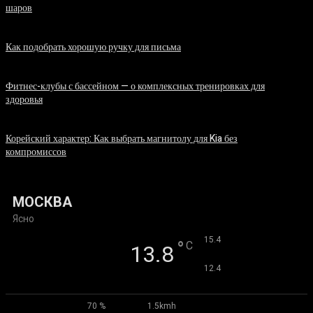
шаров
07.08.2026
Как подобрать хорошую ручку для письма
06.08.2026
Фитнес-клубы с бассейном — о комплексных тренировках для
здоровья
06.08.2026
Корейский характер: Как выбрать магнитолу для Kia без
компромиссов
03.08.2026
МОСКВА
Ясно
°
15.4
°
C
13.8
°
12.4
70 %
1.5kmh