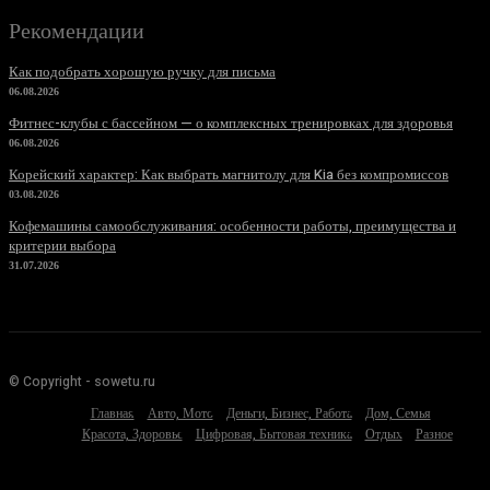
Рекомендации
Как подобрать хорошую ручку для письма
06.08.2026
Фитнес-клубы с бассейном — о комплексных тренировках для здоровья
06.08.2026
Корейский характер: Как выбрать магнитолу для Kia без компромиссов
03.08.2026
Кофемашины самообслуживания: особенности работы, преимущества и
критерии выбора
31.07.2026
© Copyright - sowetu.ru
Главная
Авто, Мото
Деньги, Бизнес, Работа
Дом, Семья
Красота, Здоровье
Цифровая, Бытовая техника
Отдых
Разное