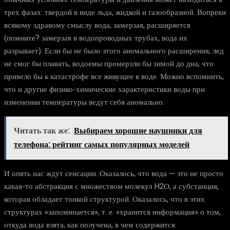
трех фазах: твердой в виде льда, жидкой и газообразной. Вопреки
всякому здравому смыслу вода, замерзая, расширяется
(помните? замерзая в водопроводных трубах, вода их
разрывает). Если бы не было этого аномального расширения, лед
не смог бы плавать, водоемы промерзли бы зимой до дна, что
привело бы к катастрофе все живущее в воде. Можно вспомнить,
что и другие физико-химические характеристики воды при
изменении температуры ведут себя аномально.
Читать так же:
Выбираем хорошие наушники для
телефона: рейтинг самых популярных моделей
И опять нас ждут сенсации. Оказалось, что вода — это не просто
какая-то абстракция с множеством молекул H2О, а субстанция,
которая обладает тонкой структурой. Оказалось, что в этих
структурах «запоминается», т. е. «хранится информация» о том,
откуда вода взята, как получена, в чем содержится.