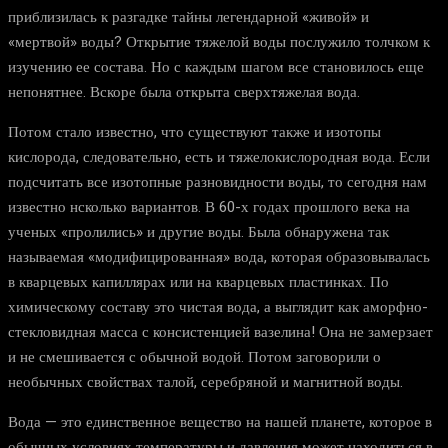
приблизилась к разгадке тайны легендарной «живой» и
«мертвой» воды? Открытие тяжелой воды послужило толчком к
изучению ее состава. Но с каждым шагом все становилось еще
непонятнее. Вскоре была открыта сверхтяжелая вода.
Потом стало известно, что существуют также и изотопы
кислорода, следовательно, есть и тяжелокислородная вода. Если
подсчитать все изотопные разновидности воды, то сегодня нам
известно нсколько вариантов. В 60-х годах прошлого века на
ученых «пролились» и другие воды. Была обнаружена так
называемая «модифицированная» вода, которая образовывалась
в кварцевых капиллярах или на кварцевых пластинках. По
химическому составу это чистая вода, а выглядит как аморфно-
стекловидная масса с консистенцией вазелина! Она не замерзает
и не смешивается с обычной водой. Потом заговорили о
необычных свойствах талой, серебряной и магнитной воды.
Вода — это единственное вещество на нашей планете, которое в
обычных условиях температуры и давления может находиться в