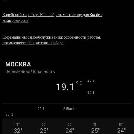
06.08.2026
Корейский характер: Как выбрать магнитолу для Kia без
компромиссов
03.08.2026
Кофемашины самообслуживания: особенности работы,
преимущества и критерии выбора
31.07.2026
МОСКВА
Переменная Облачность
°
20.9
°
C
19.1
°
19.1
99 %
2.5kmh
50 %
ПТ
СБ
ВС
ПН
ВТ
32
°
25
°
24
°
25
°
24
°