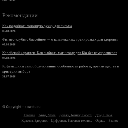
Рекомендации
Как подобрать хорошую ручку для письма
06.08.2026
Фитнес-клубы с бассейном — о комплексных тренировках для здоровья
06.08.2026
Корейский характер: Как выбрать магнитолу для Kia без компромиссов
03.08.2026
Кофемашины самообслуживания: особенности работы, преимущества и
критерии выбора
31.07.2026
© Copyright - sowetu.ru
Главная
Авто, Мото
Деньги, Бизнес, Работа
Дом, Семья
Красота, Здоровье
Цифровая, Бытовая техника
Отдых
Разное