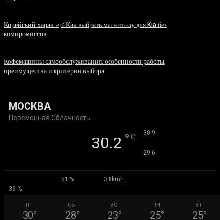
06.08.2026
Корейский характер: Как выбрать магнитолу для Kia без
компромиссов
03.08.2026
Кофемашины самообслуживания: особенности работы,
преимущества и критерии выбора
31.07.2026
МОСКВА
Переменная Облачность
°
30.9
°
C
30.2
°
29.6
51 %
3.8kmh
36 %
ПТ
СБ
ВС
ПН
ВТ
30
°
28
°
23
°
25
°
25
°