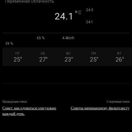
Переменная Облачность
°
24.3
°
C
24.1
°
24.1
65 %
4.4kmh
39 %
ПТ
СБ
ВС
ПН
ВТ
25
°
27
°
23
°
25
°
26
°
Предыдущая статья
Следующая статья
Совет: как одеваться сексуально
Советы начинающему филателисту
каждый день.