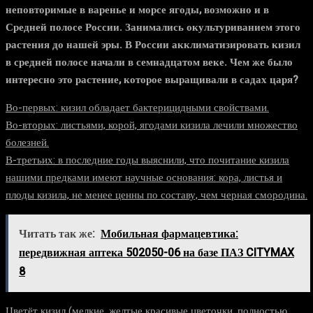
неповторимые в варенье и морсе ягоды, возможно и в
Средней полосе России. Занимались окультуриванием этого
растения до нашей эры. В России акклиматизировать кизил
в средней полосе начали в семнадцатом веке. Чем же было
интересно это растение, которое выращивали в садах царя?
Во-первых: кизил обладает бактерицидными свойствами.
Во-вторых: листьями, корой, ягодами кизила лечили множество
болезней.
В-третьих: в последние годы выяснили, что почитание кизила
нашими предками имеют научные основания: кора, листья и
плоды кизила, не менее ценны по составу, чем черная смородина.
Читать так же:
Мобильная фармацевтика:
передвижная аптека 502050-06 на базе ПАЗ CITYMAX
8
Цветёт кизил (мелкие, желтые красивые цветочки, полностью