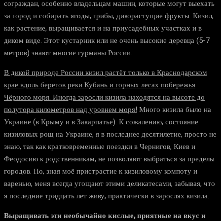
сограждан, особенно владельцам машин, которые могут выехать
за город и собирать ягоды, грибы, дикорастущие фрукты. Кизил,
как растение, выращивается и на приусадебных участках и в
диком виде. Этот кустарник или не очень высокие деревца (5-7
метров) знают многие гурманы России.
В дикой природе России кизил растёт только в Краснодарском
крае вдоль берегов реки Кубань и горных лесах побережья
Чёрного моря. Иногда заросли кизила находятся на высоте до
полутора километров над уровнем моря!
Много кизила было на
Украине (в Крыму и в Закарпатье). К сожалению, состояние
кизиловых рощ на Украине, я в последнее десятилетие, просто не
знаю, так как кратковременные поездки в Чернигов, Киев и
Феодосию к родственникам, не позволяют выбраться за пределы
городов. Но, зная моё пристрастие к кизиловому компоту и
варенью, меня всегда угощают этими деликатесами, забывая, что
я последние тридцать лет живу, практически в зарослях кизила.
Выращивать эти необычайно кислые, приятные на вкус и