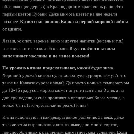
облепляющие дерево) в Краснодарском крае очень рано. Это
первый цветок Кубани. Даже мимоза цветёт на две недели
позднее.
Кизил спас воинов Кавказа первой мировой войны
от цинги.
Лаваш, компот, варенье, вино и другие напитки (кисель и т.п.)
изготовляют из кизила. Его солят.
Вкус солёного кизила
напоминает маслины и не менее полезен!
По урожаю кизила предсказывают, какой будет зима.
Хороший урожай кизила сулит холодную, суровую зиму. А что
такое на Кавказе суровая зима? Да просто ночные температуры
до 10-15 градусов мороза может опуститься не на 3 дня, а на
две-три недели, и снег пролежит в предгорьях более месяца, а
может быть (это чрезвычайно редко) и два!
Кизил используют и как декоративное растение. За века, даже
тысячелетия выращивания кизила, выведено много сортов,
приспособленных к различным климатическим условиям.
Если