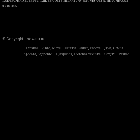
Корейский характер: Как выбрать магнитолу для Kia без компромиссов
03.08.2026
© Copyright - sowetu.ru
Главная
Авто, Мото
Деньги, Бизнес, Работа
Дом, Семья
Красота, Здоровье
Цифровая, Бытовая техника
Отдых
Разное