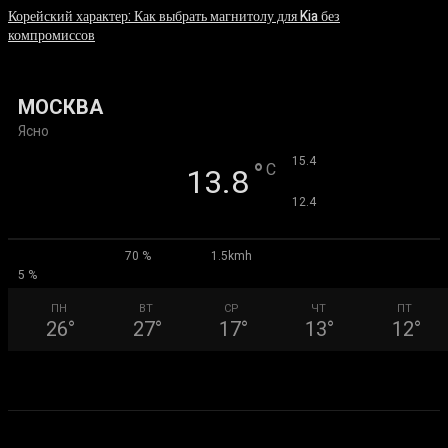
Корейский характер: Как выбрать магнитолу для Kia без
компромиссов
03.08.2026
МОСКВА
Ясно
°
15.4
°
C
13.8
°
12.4
70 %
1.5kmh
5 %
ПН
ВТ
СР
ЧТ
ПТ
26
°
27
°
17
°
13
°
12
°