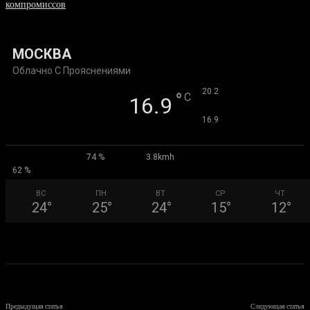
компромиссов
03.08.2026
МОСКВА
Облачно С Прояснениями
°
20.2
°
C
16.9
°
16.9
74 %
3.8kmh
62 %
ВС
ПН
ВТ
СР
ЧТ
24
°
25
°
24
°
15
°
12
°
Предыдущая статья
Следующая статья