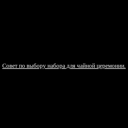
Совет по выбору набора для чайной церемонии.
17.06.2008
Набор для чайной церемонии - принадлежности, которые превращают
чаепитие в увлекательный процесс, позволяющий почувствовать гармонию
с миром. Набор для чайной церемонии в каждой...