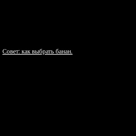
Совет: как выбрать банан.
16.06.2008
Бананы настолько прочно вошли в нашу жизнь, что мы почти перестали
относить их к группе экзотических фруктов, забыли, что в наших краях
бананы не...