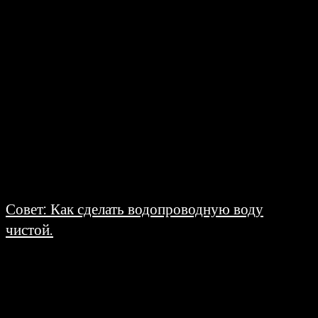
думаете, что это все пустые разговоры. Но это все не так. Телепатия...
Совет: Как сделать водопроводную воду
чистой.
18.06.2008
Все знают, что из наших кранов течет вода, непригодная для питья. А
может и для мытья посуды... Наверное, каждый из вас задумывался: что
пить,...