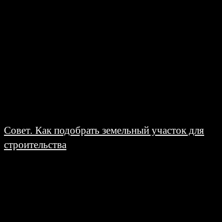
Совет. Как подобрать земельный участок для
строительства
18.06.2008
Подбор земельного участка для вашего будущего загородного
домовладения, дело довольно таки не простое и весьма ответственное, к
которому необходимо подойти со всей серьёзностью, Очень...