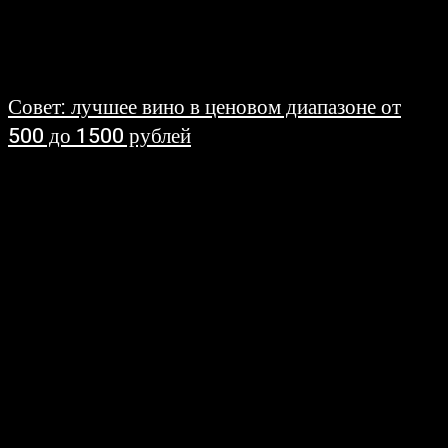
Совет: лучшее вино в ценовом диапазоне от
500 до 1500 рублей
16.06.2008
Уважаемый читатель, если вы читаете эту статью, значит вы являетесь
истинным поклонником качественных вин. Данный совет поможет вам в
выборе настоящего вина...