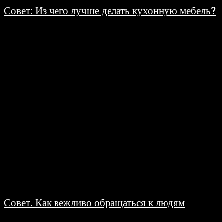
Совет: Из чего лучше делать кухонную мебель?
19.06.2008
Когда Вы задумаетесь над тем, из чего сделать мебель дя кухни, следует
учесть её функциональное назначение. В первую очередь, следует
задуматься о фасаде. В...
Совет. Как вежливо обращаться к людям
19.06.2008