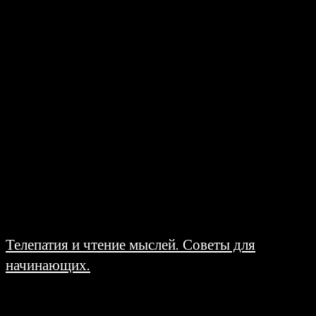
Согласно нашей социальной схеме и правилам этикета, на «вы» мы
обращаемся к людям, достигшим совершеннолетия и в данный момент нам
не знакомым, либо мало...
Телепатия и чтение мыслей. Советы для
начинающих.
19.06.2008
Телепатия и чтение мыслей других людей. Вы сейчас читаете эту статью и