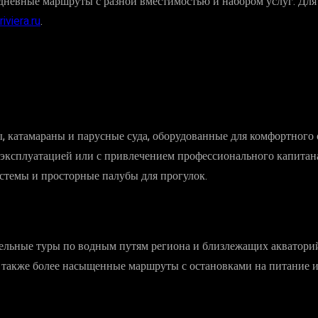
одневные маршруты с разной вместимостью и набором услуг. Дл
viera.ru
.
 катамараны и парусные суда, оборудованные для комфортного о
 эксплуатацией или с привлечением профессионального капитан
истемы и просторные палубы для прогулок.
ельные туры по водным путям региона и близлежащих акватори
также более насыщенные маршруты с остановками на питание и