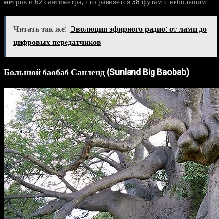
метров и 62 сантиметра, что равняется 38 футам с небольшим.
Читать так же:
Эволюция эфирного радио: от ламп до
цифровых передатчиков
Большой баобаб Санленд (Sunland Big Baobab)