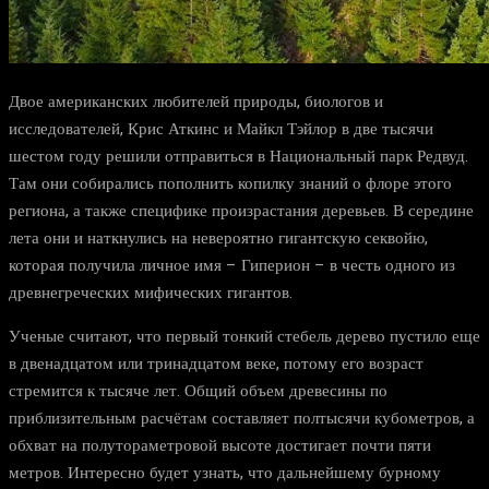
Двое американских любителей природы, биологов и
исследователей, Крис Аткинс и Майкл Тэйлор в две тысячи
шестом году решили отправиться в Национальный парк Редвуд.
Там они собирались пополнить копилку знаний о флоре этого
региона, а также специфике произрастания деревьев. В середине
лета они и наткнулись на невероятно гигантскую секвойю,
которая получила личное имя – Гиперион – в честь одного из
древнегреческих мифических гигантов.
Ученые считают, что первый тонкий стебель дерево пустило еще
в двенадцатом или тринадцатом веке, потому его возраст
стремится к тысяче лет. Общий объем древесины по
приблизительным расчётам составляет полтысячи кубометров, а
обхват на полутораметровой высоте достигает почти пяти
метров. Интересно будет узнать, что дальнейшему бурному