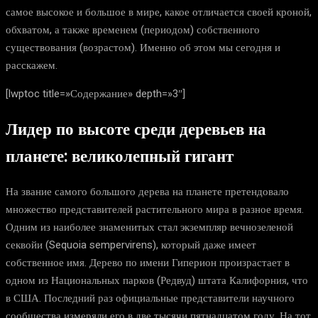
самое высокое и большое в мире, какое отличается своей кроной,
обхватом, а также временем (периодом) собственного
существования (возрастом). Именно об этом мы сегодня и
расскажем.
[lwptoc title=»Содержание» depth=»3″]
Лидер по высоте среди деревьев на
планете: великолепный гигант
На звание самого большого дерева на планете претендовало
множество представителей растительного мира в разное время.
Одним из наиболее знаменитых стал экземпляр вечнозеленой
секвойи (Sequoia sempervirens), который даже имеет
собственное имя. Дерево по имени Гиперион произрастает в
одном из Национальных парков (Редвуд) штата Калифорния, что
в США. Последний раз официальные представители научного
сообщества измеряли его в две тысячи пятнадцатом году. На тот