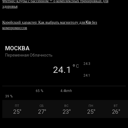
Фитнес-клубы с бассейном — о комплексных тренировках для
здоровья
06.08.2026
Корейский характер: Как выбрать магнитолу для Kia без
компромиссов
03.08.2026
МОСКВА
Переменная Облачность
°
24.3
°
C
24.1
°
24.1
65 %
4.4kmh
39 %
ПТ
СБ
ВС
ПН
ВТ
25
°
27
°
23
°
25
°
26
°