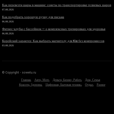
Как перевезти шары в машине: советы по транспортировке гелиевых шаров
07.08.2026
Как подобрать хорошую ручку для письма
06.08.2026
Фитнес-клубы с бассейном — о комплексных тренировках для здоровья
06.08.2026
Корейский характер: Как выбрать магнитолу для Kia без компромиссов
03.08.2026
© Copyright - sowetu.ru
Главная
Авто, Мото
Деньги, Бизнес, Работа
Дом, Семья
Красота, Здоровье
Цифровая, Бытовая техника
Отдых
Разное